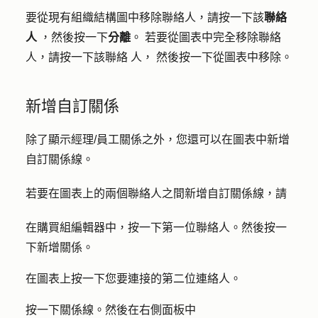
要從現有組織結構圖中移除聯絡人，請按一下該
聯絡
人
，然後按一下
分離
。
若要從圖表中完全移除聯絡
人，請按一下該聯絡
人
，
然後按
一下
從圖表中移除
。
新增自訂關係
除了顯示經理/員工關係之外，您還可以在圖表中新增
自訂關係線。
若要在圖表上的兩個聯絡人之間新增自訂關係線，請
在購買組編輯器中，按一下
第一位聯絡人
。然後按一
下
新增關係
。
在圖表上按一下您要連接的
第二位連絡人
。
按一下
關係線
。然後在右側面板中