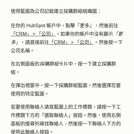
使用藍圖為公司記錄建立採購群組組織圖：
在你的 HubSpot 帳戶中，點擊
「更多」
，然後前往
「CRM」
>
「公司」
。如果你的帳戶中沒有顯示
「更
多」
，請直接前往
「CRM」
>
「公司」
。然後按一下
公司
名稱
。
在右側面板的
採購群組
卡片中，按一下
建立採購群
組
。
在彈出視窗中，按一下
採購群組藍圖
。然後選擇您要
使用的特定
藍圖
。
若要使用聯絡人填寫藍圖上的工作標題，請按一下工
作標題下方的「
選取聯
絡人」按鈕。然後，使用右側
面板的
搜尋列尋
找聯絡人，然後按一下聯絡人下方的
使用此聯絡
人按鈕。