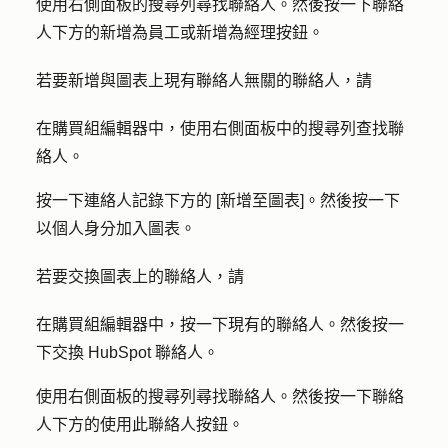
使用右側面板的
搜尋列
尋找
聯絡人
。然後按一下聯絡
人下方的
新增為員工
或
新增為經理
按鈕。
若要新增與圖表上現有聯絡人無關的聯絡人，請
在購買組編輯器中，使用右側面板中的
搜尋列
查找
聯
絡人
。
按一下連絡人記錄下方的 [
新增至圖表
]。然後按一下
以個人身分加入圖表
。
若要交換圖表上的聯絡人，請
在購買組編輯器中，按一下
現有的聯絡人
。然後按一
下
交換 HubSpot 聯絡人
。
使用右側面板的
搜尋列
尋找
聯絡
人。然後按一下聯絡
人下方的
使用此聯絡
人按鈕。