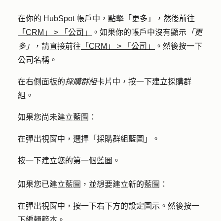
在你的 HubSpot 帳戶中，點擊
「更多」
，然後前往
「CRM」
>
「公司」
。如果你的帳戶中沒有顯示
「更
多」
，請直接前往
「CRM」
>
「公司」
。然後按一下
公司
名稱
。
在右側面板的
採購群組
卡片中，按一下
建立採購群
組
。
如果您尚未建立藍圖：
在彈出視窗中，選擇「採
購群組藍圖
」。
按一下
建立您的第一個藍圖
。
如果您已建立藍圖，並想要建立新的藍圖：
在彈出視窗中，按一下右下方的
設定
圖示。然後按一
下
編輯範本
。