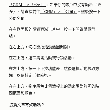
「CRM」
>
「公司」
。如果你的帳戶中沒有顯示
「更
多」
，請直接前往
「CRM」
>
「公司」
。然後按一下
公司
名稱
。
在右側面板的
購買群組
卡片中，按一下
開啟購買群
組
。
在右上方，切換開啟
活動熱圖
開關。
在左上方，選擇
銷售活動
或
行銷活動
。
在左上方，按一下
下拉功能表
，然後選擇
活動
核取方
塊，以依特定活動篩選。
在左上方，拖曳顏色比例滑桿上的
點來
調整熱圖的時
間範圍和顏色。
這篇文章有幫助嗎？