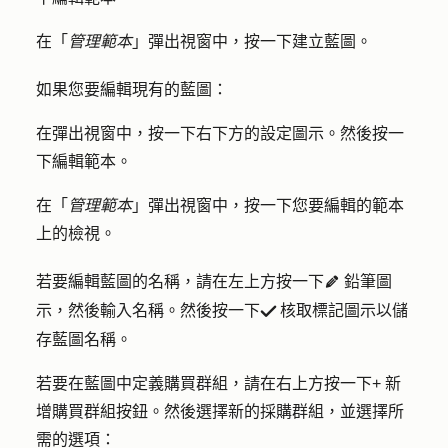
在「
管理範本
」彈出視窗中，按一下
建立藍圖
。
如果您要編輯現有的藍圖：
在彈出視窗中，按一下右下方的
設定
圖示。然後按一
下
編輯範本
。
在「
管理範本
」彈出
視
窗中，按一下您要編輯的範本
上的
檢視
。
若要編輯藍圖的名稱，請在左上方按一下
鉛筆
圖
editIcon
示，然後輸入
名稱
。然後按一下
核取標記
圖示以儲
successIcon
存藍圖名稱。
若要在藍圖中定義購買群組，請在右上方按一下
+ 新
增購買群組
按鈕。然後選擇新的採購
群組
，並選擇所
需的選項：