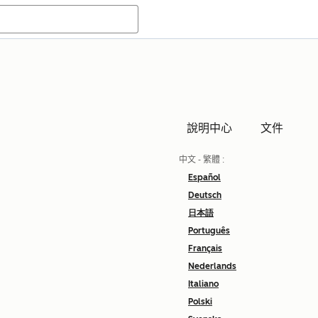
說明中心
文件
中文 - 繁體
:
Español
Deutsch
日本語
Português
Français
Nederlands
Italiano
Polski