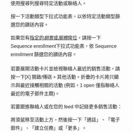
使用
搜尋列
搜尋特定活動或聯絡人。
按一下
活動類型
下拉式功能表，以依特定活動類型篩
選您的饋送內容。
如果您有
指定的
銷售
或
服務
席位
，請按一下
Sequence enrollment
下拉式功能表，依 Sequence
enrollment 篩選您的饋送內容。
若要展開活動卡片並檢視聯絡人最近的銷售活動，請
按一下
[X] 開啟/傳送 + 其他活動
。折疊的卡片將只顯
示與最近接觸相關的活動 (例如，1 open 僅指聯絡人
最近的電子郵件主題)。
若要跟進聯絡人或在您的 feed 中記錄更多銷售活動：
將滑鼠移至活動上方，然後按一下「
通話
」、「
電子
郵件
」、「
建立任務
」或「
更多
」。