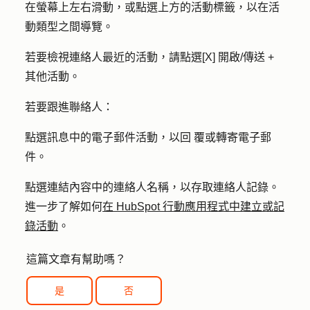
在螢幕上左右滑動，或點選上方的
活動標籤
，以在活
動類型之間導覽。
若要檢視連絡人最近的活動，請點選
[X] 開啟/傳送 +
其他活動
。
若要跟進聯絡人：
點選訊息中的
電子郵件活動
，以回 覆或轉寄電子郵
件。
點選連結內容中的連絡
人名稱
，以存取連絡人記錄。
進一步了解如何
在 HubSpot 行動應用程式中建立或記
錄活動
。
這篇文章有幫助嗎？
是
否