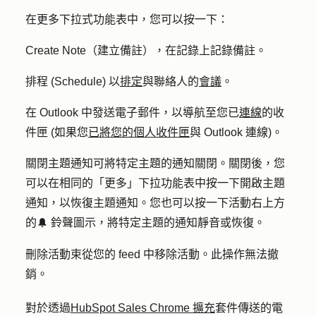
在
更多
下拉式功能表中，您可以按一下：
Create Note（建立備註）
，在記錄上記錄備註。
排程 (Schedule
) 以
排定
與聯絡人的
會議
。
在 Outlook 中發送電子郵件
，以導航至您已
連線
的收
件匣 (如果您
已將您的個人收件匣
與 Outlook 連線)。
關閉主題通知
可將特定主題的通知關閉。關閉後，您
可以在相同的「
更多
」下拉功能表中按一下
開啟
主題
通知，以恢復主題
通知。
您也可以按一下活動右上方
的
鈴聲
圖示，將特定主題的通知靜音或恢復。
notificationIcon
刪除活動束
從您的 feed 中移除活動。此操作無法撤
銷。
對於透過
HubSpot Sales Chrome 擴充
套件傳送的電