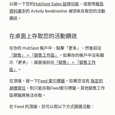
以按一下您的
HubSpot Sales 延伸功能
，或使用
報告
資料庫中
的 Activity feed
timeline 報告
來存取您的活動
饋送。
在桌面上存取您的活動饋送
在你的 HubSpot 帳戶中，點擊
「更多」
，然後前往
「銷售」
>
「銷售工作區」
。如果你的帳戶中沒有顯
示
「更多」
，請直接前往
「銷售」
>
「銷售工作
區」
。
在頂端，按一下
Feed 索引
標籤
。如果您沒有
指定的
銷售
席位
，則只能存取
Feed
索引標籤。其他銷售工作
區標籤將無法存取。
在 Feed 的頂端，您可以用以下方式篩選活動：