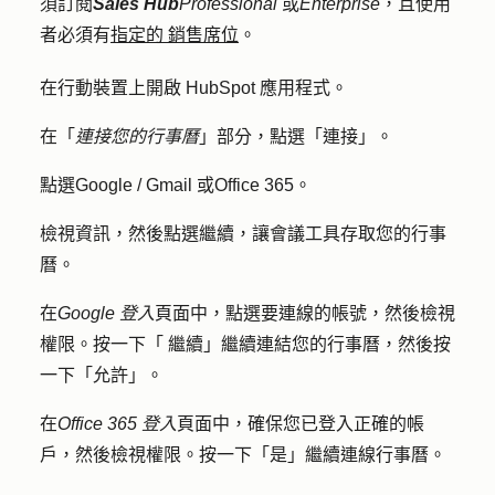
須訂閱
Sales Hub
Professional
或
Enterprise
，且使用
者必須有
指定的
銷售席位
。
在行動裝置上開啟 HubSpot 應用程式。
在「
連接您的行事曆
」部分，點選「
連接」
。
點選
Google / Gmail
或
Office 365
。
檢視資訊，然後點
選繼續
，讓會議工具存取您的行事
曆。
在
Google 登入
頁面中，點選要連線的
帳號
，然後檢視
權限。按一下「
繼
續」繼續連結您的行事曆，然後按
一下「
允許
」。
在
Office 365 登入
頁面中，確保您已登入正確的帳
戶，然後檢視權限。按一下「
是
」
繼
續連線行事曆。