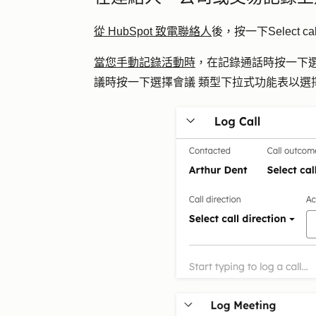
從 HubSpot 致電聯絡人
後，按一下
Select cal
當您手動記錄活動時
，在
記錄通話
時按一下
議
時按一下選擇
會議
類型
下拉式功能表以選