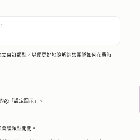
：
建立自訂類型，以便更好地瞭解銷售團隊如何花費時
的
「設定圖示」
。
和
會議類型開關。