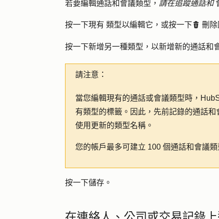
若要編輯通話和會議類型，
請在追蹤通話和
按一下現有
類型
以編輯它，或按一下
刪除
delete
按一下新增
另一種類型
，以新增新的通話和
請注意：
當您編輯現有的通話或會議類型時，HubS
有類型的標籤。因此，先前記錄的通話和
使用更新的類型名稱。
您的帳戶最多可建立 100 個通話和會議
按一下
儲存
。
在連絡人、公司或交易記錄上