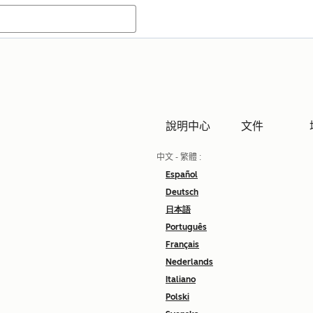
說明中心
文件
中文 - 繁體
:
Español
Deutsch
日本語
Português
Français
Nederlands
Italiano
Polski