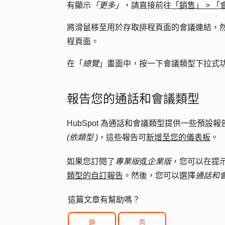
有顯示
「更多」
，請直接前往
「銷售」
>
「
將滑鼠移至用於存取排程頁面的會議連結，
程頁面。
在「
總覽
」畫面中，按一下
會議類型
下拉式
報告您的通話和會議類型
HubSpot 為通話和會議類型提供一些預設
(依類型
)
，這些報告可
新增至您的儀表板
。
如果您訂閱了
專業版
或
企業版
，您可以在提
類型的自訂報告
。然後，您可以選擇
通話和
這篇文章有幫助嗎？
是
否