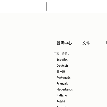
說明中心
文件
中文 - 繁體
:
Español
Deutsch
日本語
Português
Français
Nederlands
Italiano
Polski