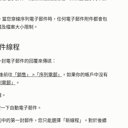
。
MB。當您穿線序列電子郵件時，任何電子郵件附件都會包
觸及檔案大小限制。
件線程
一封電子郵件的回覆來傳送：
後前往
「銷售」
>
「序列電郵」
。如果你的帳戶中沒有
列電郵」
。
輯
。
按一下
自動電子郵件
。
列中的第一封郵件，您只能選擇「
新線程
」。對於後續