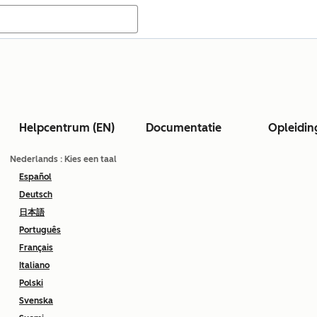
Helpcentrum (EN)
Documentatie
Opleidin
Nederlands
: Kies een taal
Español
Deutsch
日本語
Português
Français
Italiano
Polski
Svenska