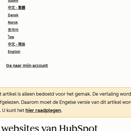
Suomi
中文 - 繁體
Dansk
Norsk
한국어
ไทย
中文 - 简体
English
Ga naar mijn account
t artikel is alleen bedoeld voor het gemak.
De vertaling wor
oefgelezen. Daarom moet de Engelse versie van dit artikel w
. U kunt het
hier raadplegen
.
p websites van HubSpot