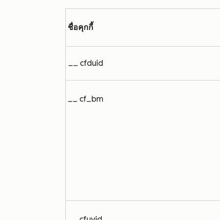
ชื่อคุกกี้
__ cfduid
__ cf_bm
__ cfuvid