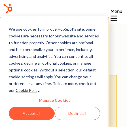
Menu
Kennisbank
We use cookies to improve HubSpot’s site. Some
cookies are necessary for our website and services
to function properly. Other cookies are optional
and help personalize your experience, including
advertising and analytics. You can consent to all
Eigenschappen
cookies, decline all optional cookies, or manage
optional cookies. Without a selection, our default
cookie settings will apply. You can change your
Let op
: De Nederlandse vertaling van dit
preferences at any time. To learn more, check out
artikel is alleen bedoeld voor het gemak.
De
our
Cookie Policy
.
vertaling wordt automatisch gemaakt via
Manage Cookies
een vertaalsoftware en is mogelijk niet
proefgelezen. Daarom moet de Engelse
Accept all
Decline all
versie van dit artikel worden beschouwd als