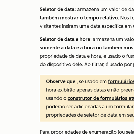
Seletor de data:
armazena um valor de da
também mostrar o tempo relativo
. Nos f
visitantes insiram uma data específica em
Seletor de data e hora
: armazena um valo
somente a data e a hora ou também mostr
propriedade de data e hora, é usado o fus
do dispositivo dele. Ao filtrar, é usado po
Observe que
, se usado em
formulário
hora exibirão apenas datas e
não
preenc
usando o
construtor de formulários at
poderão ser adicionadas a um formulár
propriedades de seletor de data em seu
Para propriedades de enumeração (ou seja,