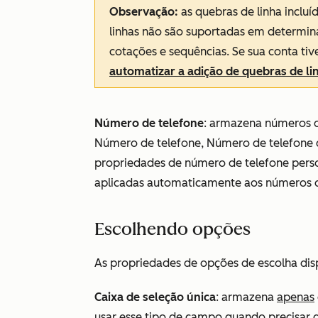
Observação:
as quebras de linha incluí
linhas não são suportadas em determin
cotações e sequências. Se sua conta tiv
automatizar a adição de quebras de li
Número de telefone
: armazena números de
Número de telefone
,
Número de telefone
propriedades de número de telefone perso
aplicadas automaticamente aos números d
Escolhendo opções
As propriedades de opções de escolha disp
Caixa de seleção única
: armazena
apenas
usar esse tipo de campo quando precisar