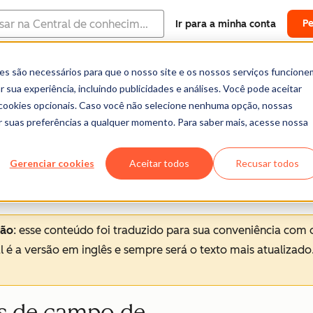
P
Ir para a minha conta
es são necessários para que o nosso site e os nossos serviços funcione
Central de ajuda
Documentação
Treinam
 sua experiência, incluindo publicidades e análises. Você pode aceitar
o
r cookies opcionais. Caso você não selecione nenhuma opção, nossas
ar suas preferências a qualquer momento. Para saber mais, acesse nossa
Gerenciar cookies
Aceitar todos
Recusar todos
ção
: esse conteúdo foi traduzido para sua conveniência com 
al é a versão em inglês e sempre será o texto mais atualizado