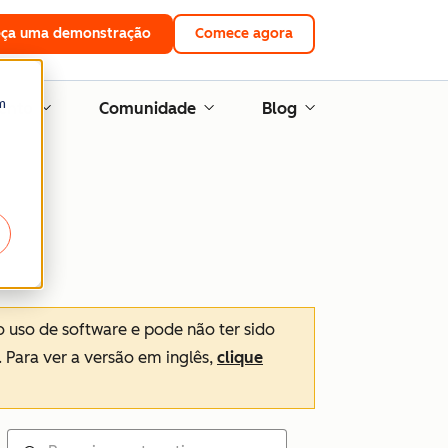
eça uma demonstração
Comece agora
m
ento
Comunidade
Blog
o uso de software e pode não ter sido
. Para ver a versão em inglês,
clique