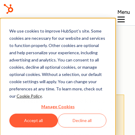
Menu
We use cookies to improve HubSpot’s site. Some
Base de connaissances
cookies are necessary for our website and services
to function properly. Other cookies are optional
and help personalize your experience, including
advertising and analytics. You can consent to all
cookies, decline all optional cookies, or manage
optional cookies. Without a selection, our default
Propriétés
cookie settings will apply. You can change your
preferences at any time. To learn more, check out
our
Cookie Policy
.
Avertissement
: cet article est le résultat de
Manage Cookies
la traduction automatique, l'exactitude et la
fidélité de la traduction ne sont donc pas
Accept all
Decline all
garanties.
Pour consulter la version originale