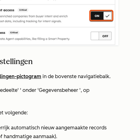
stellingen
llingen-pictogram
in de bovenste navigatiebalk.
gedeelte
'
' onder 'Gegevensbeheer
', op
t volgende:
errijk automatisch nieuw aangemaakte records
s of handmatige aanmaak).