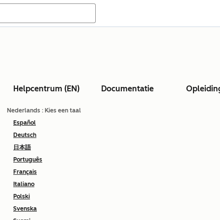
Helpcentrum (EN)
Documentatie
Opleidin
Nederlands
: Kies een taal
Español
Deutsch
日本語
Português
Français
Italiano
Polski
Svenska