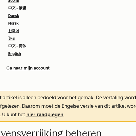
Suomi
中文 - 繁體
Dansk
Norsk
한국어
ไทย
中文 - 简体
English
Ga naar mijn account
t artikel is alleen bedoeld voor het gemak.
De vertaling wor
oefgelezen. Daarom moet de Engelse versie van dit artikel w
. U kunt het
hier raadplegen
.
evensverrijking beheren