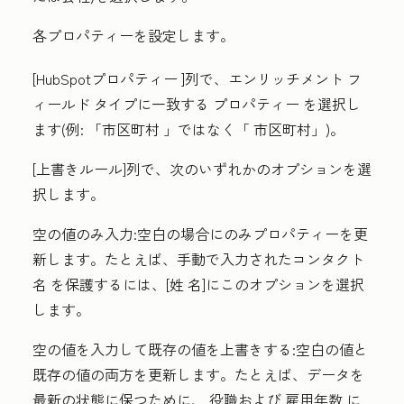
各プロパティーを設定します。
[HubSpotプロパティー
]列で、エンリッチメント フ
ィールド タイプに一致する
プロパティー
を選択し
ます(例:
「市区町村
」ではなく「
市区町
村」)。
[上書きルール
]列で、次のいずれかのオプションを選
択します。
空の値のみ入力
:空白の場合にのみプロパティーを更
新します。たとえば、手動で入力されたコンタクト
名
を保護するには、[
姓
名]にこのオプションを選択
します。
空の値を入力して既存の値を上書き
する:空白の値と
既存の値の両方を更新します。たとえば、データを
最新の状態に保つために、
役職および
雇用年数
に