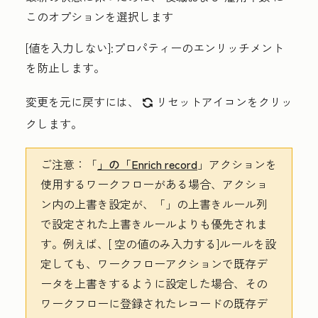
このオプションを選択します
[値を入力しない
]:プロパティーのエンリッチメント
を防止します。
変更を元に戻すには、
リセットアイコンをクリッ
refresh
クします
。
ご注意：
「
」の「Enrich record
」アクションを
使用するワークフローがある場合、アクショ
ン内の上書き設定が、「
」の上書きルール
列
で設定された上書きルールよりも優先されま
す。例えば、[
空の値のみ入力
する]ルールを設
定しても、ワークフローアクションで既存デ
ータを上書きするように設定した場合、その
ワークフローに登録されたレコードの既存デ