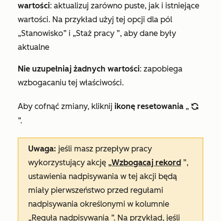
wartości
: aktualizuj zarówno puste, jak i istniejące
wartości. Na przykład użyj tej opcji dla
pól
„Stanowisko” i
„Staż pracy
”, aby dane były
aktualne
Nie uzupełniaj żadnych wartości
: zapobiega
wzbogacaniu tej właściwości.
Aby cofnąć zmiany, kliknij
ikonę resetowania
„
refresh
”.
Uwaga:
jeśli masz przepływ pracy
wykorzystujący akcję
„Wzbogacaj rekord
”,
ustawienia nadpisywania w tej akcji będą
miały pierwszeństwo przed regułami
nadpisywania określonymi w kolumnie
„Reguła nadpisywania
”. Na przykład, jeśli