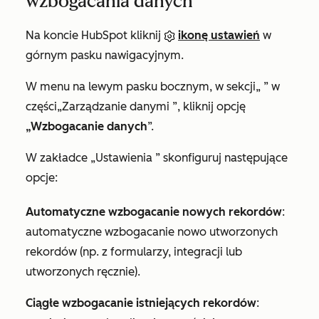
wzbogacania danych
Na koncie HubSpot kliknij
ikonę ustawień
w
górnym pasku nawigacyjnym.
W menu na lewym pasku bocznym, w sekcji
„
”
w
części
„Zarządzanie danymi
”, kliknij opcję
„Wzbogacanie danych
”.
W zakładce
„Ustawienia
” skonfiguruj następujące
opcje:
Automatyczne wzbogacanie nowych rekordów
:
automatyczne wzbogacanie nowo utworzonych
rekordów (np. z formularzy, integracji lub
utworzonych ręcznie).
Ciągłe wzbogacanie istniejących rekordów
: