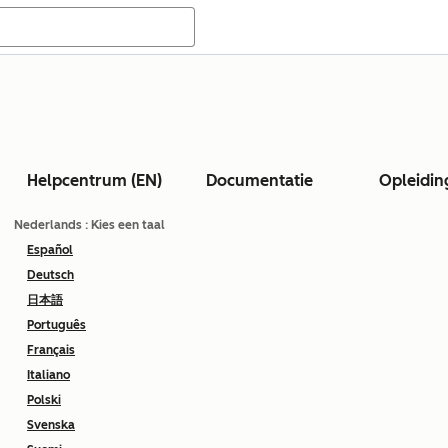
Helpcentrum (EN)
Documentatie
Opleidin
Nederlands
: Kies een taal
Español
Deutsch
日本語
Português
Français
Italiano
Polski
Svenska