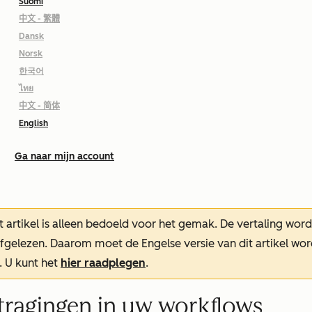
Suomi
中文 - 繁體
Dansk
Norsk
한국어
ไทย
中文 - 简体
English
Ga naar mijn account
t artikel is alleen bedoeld voor het gemak.
De vertaling wor
oefgelezen. Daarom moet de Engelse versie van dit artikel w
. U kunt het
hier raadplegen
.
ragingen in uw workflows