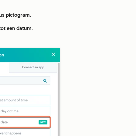
us pictogram
.
tot een datum
.