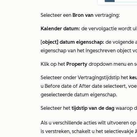
Selecteer een
Bron van
vertraging:
Kalender datum:
de vervolgactie wordt ui
[
object] datum eigenschap:
de volgende a
eigenschap van het ingeschreven object vol
Klik op het
Property
dropdown menu en s
Selecteer onder
Vertragingstijdstip
het
ke
u
Before date
of
After date
selecteert, voe
geselecteerde datum eigenschap.
Selecteer het
tijdstip van de dag
waarop de
Als u verschillende acties wilt uitvoeren op
is verstreken, schakelt u het selectievakje