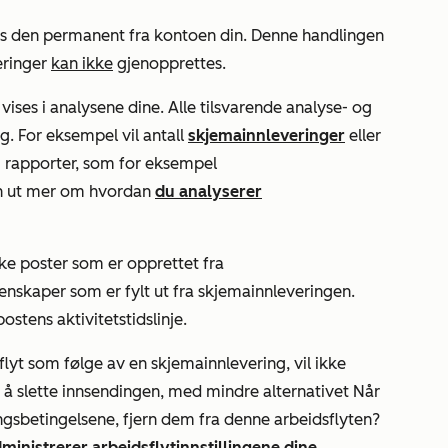
nes den permanent fra kontoen din. Denne handlingen
eringer
kan ikke
gjenopprettes.
vises i analysene dine. Alle tilsvarende analyse- og
g. For eksempel vil antall
skjemainnleveringer
eller
 rapporter, som for eksempel
inn ut mer om hvordan
du analyserer
kke poster som er opprettet fra
enskaper som er fylt ut fra skjemainnleveringen.
ostens aktivitetstidslinje.
dsflyt som følge av en skjemainnlevering, vil ikke
å slette innsendingen, med mindre alternativet
Når
ingsbetingelsene, fjern dem fra denne arbeidsflyten?
ministrerer arbeidsflytinnstillingene dine.