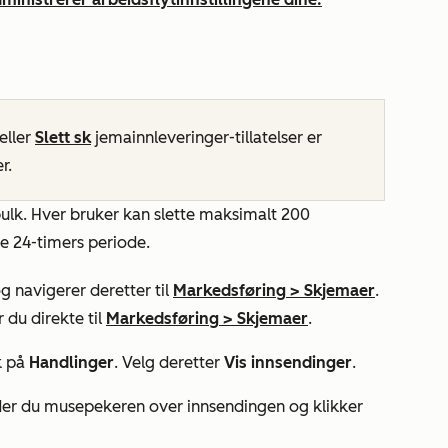
eller
Slett sk
jemainnleveringer-tillatelser er
r.
bulk.
Hver bruker kan slette maksimalt 200
de 24-timers periode.
g navigerer deretter til
Markedsføring
>
Skjemaer
.
 du direkte til
Markedsføring
>
Skjemaer
.
k på
Handlinger
. Velg deretter
Vis innsendinger
.
older du musepekeren over innsendingen og klikker