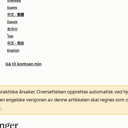
Svenska
Suomi
中文 - 繁體
Dansk
한국어
ไทย
中文 - 简体
English
Gå til kontoen min
 praktiske årsaker. Oversettelsen opprettes automatisk ved 
. Den engelske versjonen av denne artikkelen skal regnes so
r
.
inger