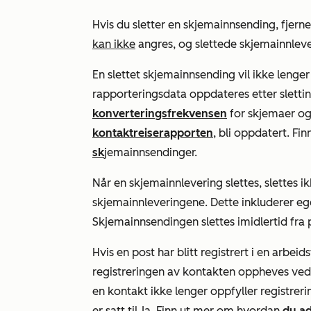
Hvis du sletter en skjemainnsending, fjer
kan ikke
angres, og slettede skjemainnlev
En slettet skjemainnsending vil ikke lenger 
rapporteringsdata oppdateres etter slettin
konverteringsfrekvensen
for skjemaer og
kontaktreiserapporten
, bli oppdatert. F
sk
jemainnsendinger.
Når en skjemainnlevering slettes, slettes i
skjemainnleveringene. Dette inkluderer eg
Skjemainnsendingen slettes imidlertid fra p
Hvis en post har blitt registrert i en arbei
registreringen av kontakten oppheves ved 
en kontakt ikke lenger oppfyller registrer
er satt til
Ja.
Finn ut mer om hvordan
du ad