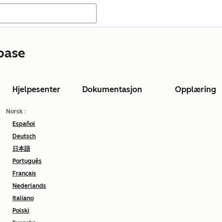
base
Hjelpesenter
Dokumentasjon
Opplæring
Norsk
:
Español
Deutsch
日本語
Português
Français
Nederlands
Italiano
Polski