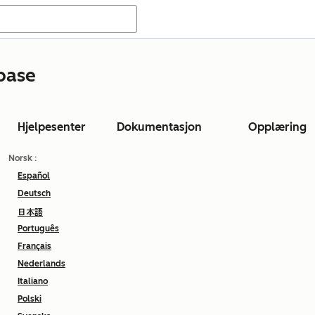
base
Hjelpesenter
Dokumentasjon
Opplæring
Norsk
:
Español
Deutsch
日本語
Português
Français
Nederlands
Italiano
Polski