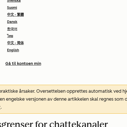
Svenska
Suomi
中文 - 繁體
Dansk
한국어
ไทย
中文 - 简体
English
Gå til kontoen min
 praktiske årsaker. Oversettelsen opprettes automatisk ved 
. Den engelske versjonen av denne artikkelen skal regnes so
r
.
sgrenser for chattekanaler