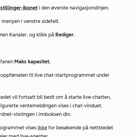
stillinger-ikonet
i den øverste navigasjonslinjen.
i menyen i venstre sidefelt.
anen
Kanaler
, og klikk på
Rediger
.
 fanen
Maks kapasitet.
e oppførselen til live chat-startprogrammet under
det vil fortsatt bli bedt om å starte live-chatten,
figurerte ventemeldingen vises i chat-vinduet.
ordnet-visningen
i innboksen din.
rogrammet vises
ikke
for besøkende på nettstedet
aler med live-agenter.