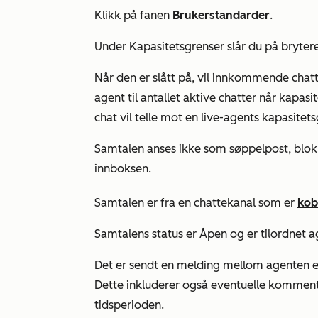
Klikk på fanen
Brukerstandarder
.
Under
Kapasitetsgrenser
slår du på bryte
Når den er slått på, vil innkommende chatte
agent til antallet aktive chatter når kapasit
chat vil telle mot en live-agents kapasitets
Samtalen anses ikke som søppelpost, blokke
innboksen.
Samtalen er fra en chattekanal som er
kob
Samtalens status er
Åpen
og er tilordnet 
Det er sendt en melding mellom agenten el
Dette inkluderer også eventuelle komment
tidsperioden.