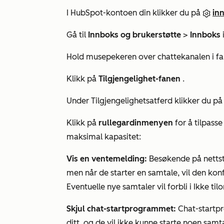
I HubSpot-kontoen din klikker du på
inn
Gå til
Innboks og brukerstøtte
>
Innboks
Hold musepekeren over chattekanalen i f
Klikk på
Tilgjengelighet-fanen
.
Under
Tilgjengelighetsatferd
klikker du på
Klikk på
rullegardinmenyen
for å tilpass
maksimal kapasitet:
Vis en ventemelding:
Besøkende på nettste
men når de starter en samtale, vil den kon
Eventuelle nye samtaler vil forbli i
Ikke til
Skjul chat-startprogrammet:
Chat-startp
ditt, og de vil ikke kunne starte noen samt