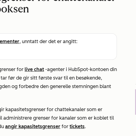
nboksen
ementer
, unntatt der det er angitt:
grenser for
live chat
-agenter i HubSpot-kontoen din
r før de gir sitt første svar til en besøkende,
gden og forbedre den generelle stemningen blant
ir kapasitetsgrenser for chattekanaler som er
il administrere grenser for kanaler som er koblet til
 du
angir kapasitetsgrenser
for
tickets
.