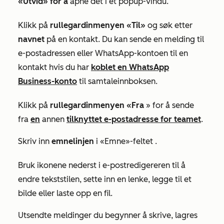
«Utvid» for å
åpne det i et popup-vindu.
Klikk på
rullegardinmenyen «Til»
og søk etter
navnet
på en kontakt. Du kan sende en melding til
e-postadressen eller WhatsApp-kontoen til en
kontakt hvis du har
koblet en WhatsApp
Business-konto
til samtaleinnboksen.
Klikk på
rullegardinmenyen «Fra
» for å sende
fra
en
annen
tilknyttet e-postadresse for teamet
.
Skriv inn
emnelinjen
i
«Emne»-feltet
.
Bruk ikonene nederst i e-postredigereren til å
endre tekststilen, sette inn en lenke, legge til et
bilde eller laste opp en fil.
Utsendte meldinger du begynner å skrive, lagres