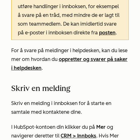
utføre handlinger i innboksen, for eksempel
å svare på en tråd, med mindre de er lagt til
som teammedlem. De kan imidlertid svare
på e-poster i innboksen direkte fra
posten
.
For å svare på meldinger i helpdesken, kan du lese
mer om hvordan du
oppretter og svarer på saker
i helpdesken
.
Skriv en melding
Skriv en melding i innboksen for å starte en
samtale med kontaktene dine.
I HubSpot-kontoen din klikker du på
Mer
og
navigerer deretter til
CRM
>
Innboks
. Hvis
Mer