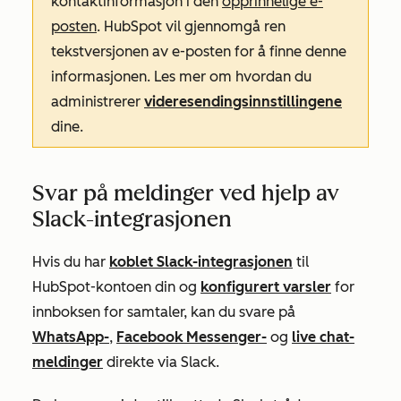
kontaktinformasjon i den
opprinnelige e-
posten
. HubSpot vil gjennomgå ren
tekstversjonen av e-posten for å finne denne
informasjonen. Les mer om hvordan du
administrerer
videresendingsinnstillingene
dine.
Svar på meldinger ved hjelp av
Slack-integrasjonen
Hvis du har
koblet Slack-integrasjonen
til
HubSpot-kontoen din og
konfigurert varsler
for
innboksen for samtaler, kan du svare på
WhatsApp-
,
Facebook Messenger-
og
live chat-
meldinger
direkte via Slack.