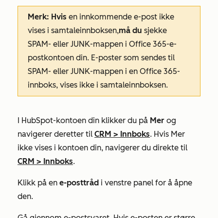
Merk: Hvis
en innkommende e-post ikke
vises i samtaleinnboksen,
må du
sjekke
SPAM- eller JUNK-mappen i Office 365-e-
postkontoen din. E-poster som sendes til
SPAM- eller JUNK-mappen i en Office 365-
innboks, vises ikke i samtaleinnboksen.
I HubSpot-kontoen din klikker du på
Mer
og
navigerer deretter til
CRM
>
Innboks
. Hvis
Mer
ikke vises i kontoen din, navigerer du direkte til
CRM
>
Innboks
.
Klikk på en
e-posttråd
i venstre panel for å åpne
den.
Gå gjennom e-postsvaret. Hvis e-posten er større