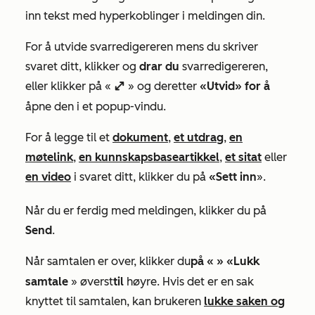
inn tekst med hyperkoblinger i meldingen din.
For å utvide svarredigereren mens du skriver
svaret ditt, klikker og
drar du
svarredigereren,
eller klikker på
«
» og deretter
«Utvid» for å
enlarge
åpne den i et popup-vindu.
For å legge til et
dokument
,
et utdrag
,
en
møtelink
,
en kunnskapsbaseartikkel
,
et sitat
eller
en video
i svaret ditt, klikker du på
«Sett inn
».
Når du er ferdig med meldingen, klikker du på
Send
.
Når samtalen er over, klikker du
på «
» «Lukk
samtale
» øverst
til
høyre. Hvis det er en sak
knyttet til samtalen, kan brukeren
lukke saken og