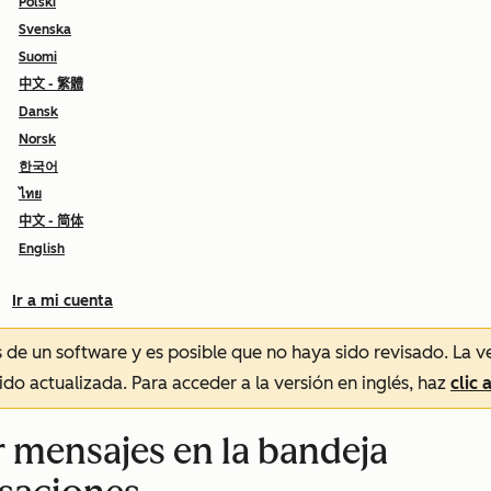
Polski
Svenska
Suomi
中文 - 繁體
Dansk
Norsk
한국어
ไทย
中文 - 简体
English
Ir a mi cuenta
és de un software y es posible que no haya sido revisado.
La v
sido actualizada. Para acceder a la versión en inglés, haz
clic 
 mensajes en la bandeja