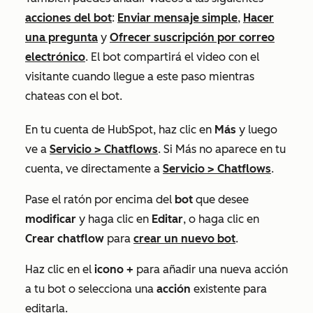
acciones del bot
:
Enviar mensaje simple
,
Hacer
una pregunta
y
Ofrecer suscripción por correo
electrónico
. El bot compartirá el video con el
visitante cuando llegue a este paso mientras
chateas con el bot.
En tu cuenta de HubSpot, haz clic en
Más
y luego
ve a
Servicio
>
Chatflows
. Si
Más
no aparece en tu
cuenta, ve directamente a
Servicio
>
Chatflows
.
Pase el ratón por encima del
bot
que desee
modificar
y haga clic en
Editar
, o haga clic en
Crear chatflow
para
crear un nuevo
bot
.
Haz clic en el
icono +
para añadir una nueva acción
a tu bot o selecciona una
acción
existente para
editarla.