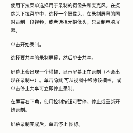
使用下拉菜单选择用于录制的摄像头和麦克风。在摄
像头下拉菜单中，选择一个
摄像头
，在录制屏幕的同
时录制一段视频，或者选择
无摄像头
，只录制电脑屏
幕。
单击
开始录制
。
选择要共享的录制
屏幕
，然后单击
共享
。
屏幕上会出现一个横幅，显示屏幕正在录制（不会出
现在录制中）。单击
隐藏
可从视图中移除该横幅，或
单击
停止共享
可立即停止录制。
在屏幕右下角，使用控制按钮可
暂停
、
停止
或
重新开
始
录制。
屏幕录制完成后，单击
停止
图标
。