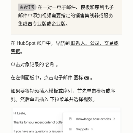
在一对一电子邮件、模板和序列电子
需要订阅
邮件中添加视频需要指定的销售集线器或服务
集线器专业版或企业版。
在 HubSpot 账户中，导航到
联系人、公司、交易或
票据
。
单击对象记录的
名称
。
在左侧面板中，点击
电子邮件
图标
。
email
如果要将视频插入模板或序列，首先单击
模板
或
序
列
。然后单击
插入
下拉菜单并选择
视频
。