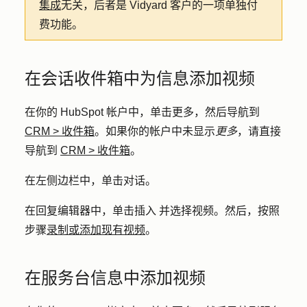
集成
无关，后者是 Vidyard 客户的一项单独付
费功能。
在会话收件箱中为信息添加视频
在你的 HubSpot 帐户中，单击
更多
，然后导航到
CRM
>
收件箱
。如果你的帐户中未显示
更多
，请直接
导航到
CRM
>
收件箱
。
在左侧边栏中，单击
对话
。
在回复编辑器中，单击
插入
并
选择
视频
。然后，按照
步骤
录制或添加现有视频
。
在服务台信息中添加视频