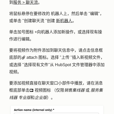
到
服务
>
聊天流
。
将鼠标悬停在要
修改的
机器人
上，然后单击 "
编辑"
，
或单击 "
创建聊天流 "创建
新
机器人
。
单击
加号图标 +
向机器人添加新操作，或选择现有
操
作
进行编辑。
要将视频作为附件添加到聊天信息中，请点击
信息框
底部的
attach 图标
。选择 "
上传 "
插入新视频文件，
attach
或选择 "
选择现有文件
"从 HubSpot 文件管理器中添加
视频。
要添加视频直接在聊天窗口小部件中播放，请在
消息
框底部单击
视频图标
（
仅限
销售集线器
或
服务集
insertVideo
线器
专业版
和
企业版
）
。