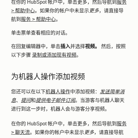
在你的 HubSpot 帐户中，单击
更多
，然后导航到
服务
>
帮助中心
。如果你的帐户中未显示
更多
，请直接导
航到
服务
>
帮助中心
。
单击票单
查看相应的对话。
在回复编辑器中，单击
插入
并选择
视频。
然后，按照
以下步骤
录制或添加现有视频
。
为机器人操作添加视频
您还可以在以下
机器人操作
中添加视频：
发送简单消
息
、
提问
和
提供电子邮件订阅
。当游客与机器人聊天
进行到这一步时，机器人会与游客分享视频。
在你的 HubSpot 帐户中，单击
更多
，然后导航到
服务
>
聊天流
。如果你的帐户中未显示
更多
，请直接导航