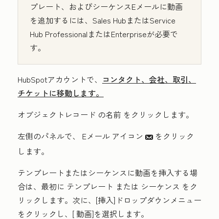
プレート、およびシーケンスEメールに動画
を追加するには、Sales HubまたはService
Hub ProfessionalまたはEnterpriseが必要で
す。
HubSpotアカウントで、
コンタクト、会社、取引、
チケットに移動します。
オブジェクトレコード
の名前
をクリックします。
左側のパネルで、
Eメール
アイコン
をクリック
email
します。
テンプレートまたはシーケンスに動画を挿入する場
合は、最初に
テンプレート または
シーケンス
をク
リックします。
次に、[挿入
]ドロップダウンメニュー
をクリックし、[
動画
]を選択します。