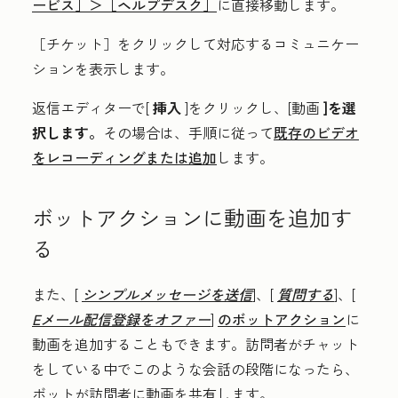
ービス］＞
［ヘルプデスク］
に直接移動します。
［チケット］をクリックして対応するコミュニケー
ションを表示します。
返信エディターで[
挿入
]をクリックし、[動画
]を選
択します。
その
場合は、手順に従って
既存のビデオ
をレコーディングまたは追加
します
。
ボットアクションに動画を追加す
る
また、[
シンプルメッセージを送信
]、[
質問する
]、[
Eメール配信登録をオファー
]
のボットアクション
に
動画を追加することもできます。訪問者がチャット
をしている中でこのような会話の段階になったら、
ボットが訪問者に動画を共有します。