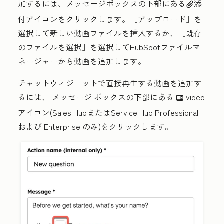
加するには、
メッセージボックス
の下部にある
添
attach
付アイコン
をクリックします。
［アップロード］
を
選択して新しい動画ファイルを挿入するか、
［既存
のファイルを選択］
を選択してHubSpotファイルマ
ネージャーから動画を追加します。
チャットウィジェットで直接再生する動画を追加す
るには、
メッセージ
ボックスの下部にある
video
insertVideo
アイコン
(
Sales Hub
または
Service Hub
Professional
および
Enterprise
のみ
)をクリックします。