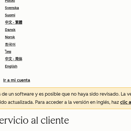
Polski
Svenska
Suomi
中文 - 繁體
Dansk
Norsk
한국어
ไทย
中文 - 简体
English
Ir a mi cuenta
és de un software y es posible que no haya sido revisado.
La v
sido actualizada. Para acceder a la versión en inglés, haz
clic 
ervicio al cliente