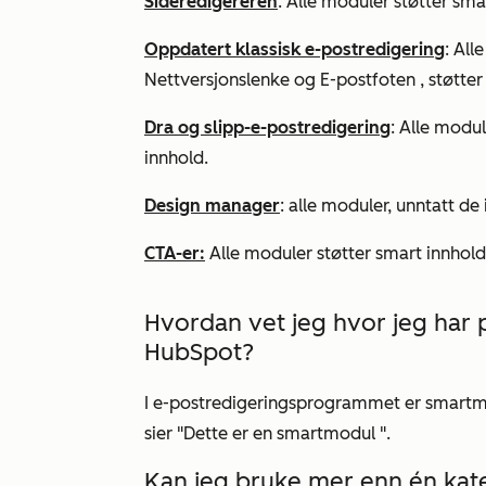
Sideredigereren
: Alle moduler støtter sma
Oppdatert klassisk e-postredigering
: Al
Nettversjonslenke
og
E-postfoten
, støtte
Dra og slipp-e-postredigering
: Alle modul
innhold.
Design manager
: alle moduler, unntatt de
CTA-er:
Alle moduler støtter smart innhold
Hvordan vet jeg hvor jeg har p
HubSpot?
I e-postredigeringsprogrammet er smartm
sier "
Dette er en smartmodul
".
Kan jeg bruke mer enn én kat