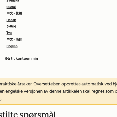
Svenska
Suomi
中文 - 繁體
Dansk
한국어
ไทย
中文 - 简体
English
Gå til kontoen min
 praktiske årsaker. Oversettelsen opprettes automatisk ved 
. Den engelske versjonen av denne artikkelen skal regnes so
r
.
stilte spørsmål