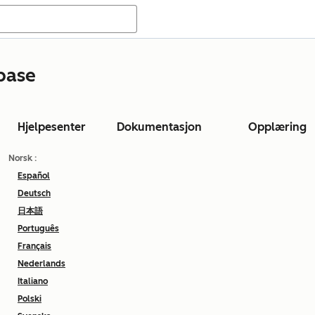
base
Hjelpesenter
Dokumentasjon
Opplæring
Norsk
:
Español
Deutsch
日本語
Português
Français
Nederlands
Italiano
Polski