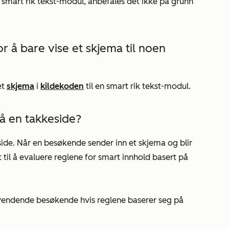
 smart rik tekst-modul, anbefales det ikke på grunn
r å bare vise et skjema til noen
et
skjema
i
kildekoden
til en smart rik tekst-modul.
å en takkeside?
ide. Når en besøkende sender inn et skjema og blir
 til å evaluere reglene for smart innhold basert på
kevendende besøkende hvis reglene baserer seg på