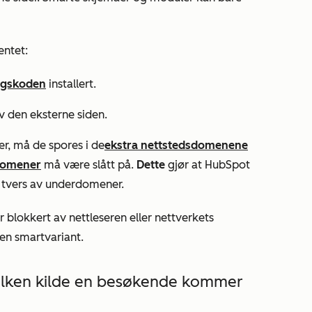
entet:
ngskoden
installert.
 den eksterne siden.
r, må de spores i de
ekstra nettstedsdomenene
 domener
må være slått på.
Dette
gjør at HubSpot
 tvers av underdomener.
blokkert av nettleseren eller nettverkets
t en smartvariant.
vilken kilde en besøkende kommer