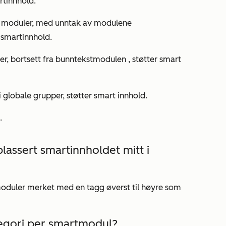
rtinnhold.
le moduler, med unntak av modulene
r smartinnhold.
er, bortsett fra
bunntekstmodulen
, støtter smart
 i globale grupper, støtter smart innhold.
.
lassert smartinnholdet mitt i
oduler merket med en tagg øverst til høyre som
egori per smartmodul?