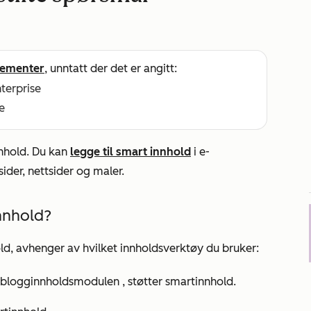
ementer
, unntatt der det er angitt:
nterprise
e
nnhold. Du kan
legge til smart innhold
i e-
ider, nettsider og maler.
nnhold?
d, avhenger av hvilket innholdsverktøy du bruker:
blogginnholdsmodulen
, støtter smartinnhold.