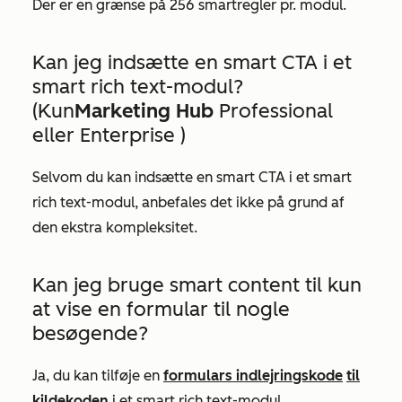
Der er en grænse på 256 smartregler pr. modul.
Kan jeg indsætte en smart CTA i et
smart rich text-modul?
(Kun
Marketing Hub
Professional
eller
Enterprise
)
Selvom du kan indsætte en smart CTA i et smart
rich text-modul, anbefales det ikke på grund af
den ekstra kompleksitet.
Kan jeg bruge smart content til kun
at vise en formular til nogle
besøgende?
Ja, du kan tilføje en
formulars indlejringskode
til
kildekoden
i et smart rich text-modul.