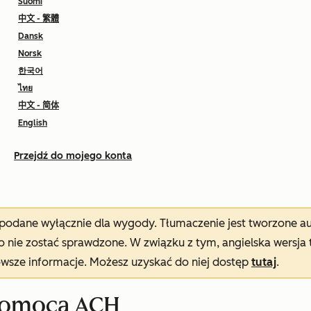
Suomi
中文 - 繁體
Dansk
Norsk
한국어
ไทย
中文 - 简体
English
Przejdź do mojego konta
t podane wyłącznie dla wygody. Tłumaczenie jest tworzone 
nie zostać sprawdzone. W związku z tym, angielska wersja 
owsze informacje. Możesz uzyskać do niej dostęp
tutaj
.
 pomocą ACH