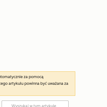
automatycznie za pomocą
tego artykułu powinna być uważana za