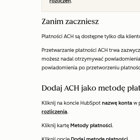
rozliczeń
.
Zanim zaczniesz
Płatności ACH są dostępne tylko dla klien
Przetwarzanie płatności ACH trwa zazwycz
możesz nadal otrzymywać powiadomienia o
powiadomienia po przetworzeniu płatnośc
Dodaj ACH jako metodę pła
Kliknij na koncie HubSpot
nazwę konta
w p
rozliczenia
.
Kliknij kartę
Metody płatności
.
Kliknij opcję
Dodaj metodę płatności
.