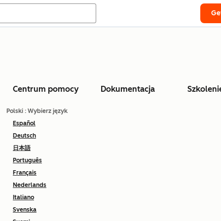
Ge
Centrum pomocy
Dokumentacja
Szkoleni
Polski
: Wybierz język
Español
Deutsch
日本語
Português
Français
Nederlands
Italiano
Svenska