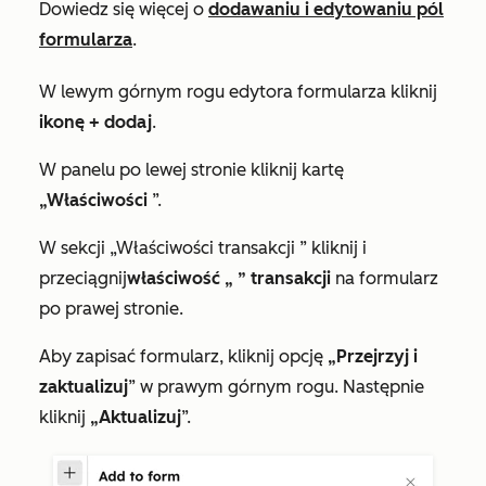
Dowiedz się więcej o
dodawaniu i edytowaniu pól
formularza
.
W lewym górnym rogu edytora formularza kliknij
ikonę + dodaj
.
W panelu po lewej stronie kliknij kartę
„Właściwości
”.
W sekcji
„Właściwości transakcji
” kliknij i
przeciągnij
właściwość „
”
transakcji
na formularz
po prawej stronie.
Aby zapisać formularz, kliknij opcję
„Przejrzyj i
zaktualizuj
”
w prawym górnym rogu. Następnie
kliknij
„Aktualizuj
”.