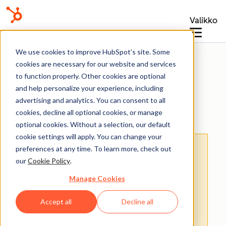
Valikko
Baza wiedzy
We use cookies to improve HubSpot’s site. Some
cookies are necessary for our website and services
to function properly. Other cookies are optional
and help personalize your experience, including
advertising and analytics. You can consent to all
Formularze
cookies, decline all optional cookies, or manage
optional cookies. Without a selection, our default
cookie settings will apply. You can change your
Uwaga: Tłumaczenie tego artykułu jest
preferences at any time. To learn more, check out
podane wyłącznie dla wygody. Tłumaczenie
our
Cookie Policy
.
jest tworzone automatycznie za pomocą
Manage Cookies
oprogramowania tłumaczącego i mogło nie
zostać sprawdzone. W związku z tym,
Accept all
Decline all
angielska wersja tego artykułu powinna być