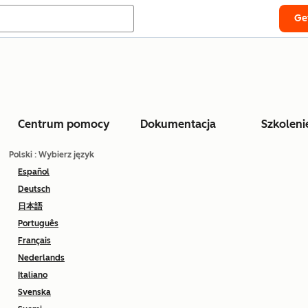
Ge
Centrum pomocy
Dokumentacja
Szkoleni
Polski
: Wybierz język
Español
Deutsch
日本語
Português
Français
Nederlands
Italiano
Svenska