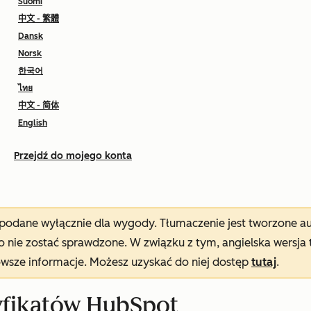
Suomi
中文 - 繁體
Dansk
Norsk
한국어
ไทย
中文 - 简体
English
Przejdź do mojego konta
t podane wyłącznie dla wygody. Tłumaczenie jest tworzone 
nie zostać sprawdzone. W związku z tym, angielska wersja 
owsze informacje. Możesz uzyskać do niej dostęp
tutaj
.
yfikatów HubSpot