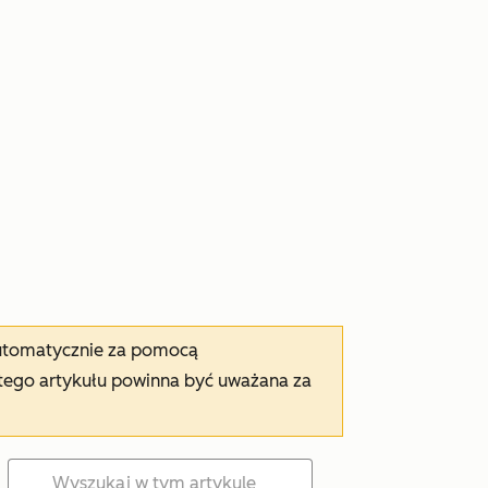
automatycznie za pomocą
tego artykułu powinna być uważana za