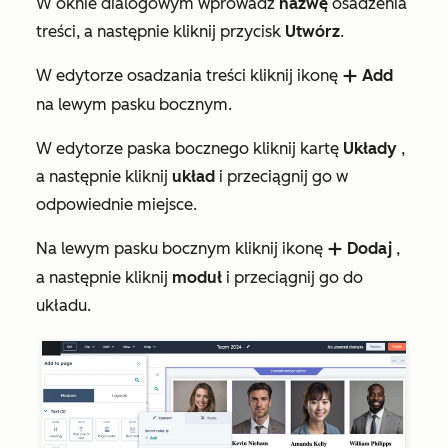
W oknie dialogowym wprowadź
nazwę
osadzenia
treści, a następnie kliknij przycisk
Utwórz
.
W edytorze osadzania treści kliknij ikonę
Add
add
na lewym pasku bocznym.
W edytorze paska bocznego kliknij kartę
Układy
,
a następnie kliknij
układ
i przeciągnij go w
odpowiednie miejsce.
Na lewym pasku bocznym kliknij ikonę
Dodaj
,
add
a następnie kliknij
moduł
i przeciągnij go do
układu.