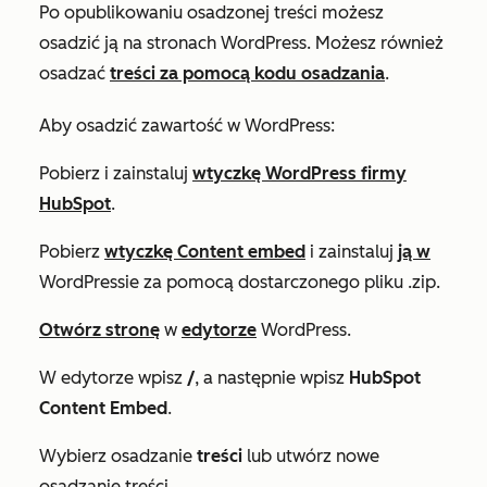
Po opublikowaniu osadzonej treści możesz
osadzić ją na stronach WordPress. Możesz również
osadzać
treści za pomocą kodu osadzania
.
Aby osadzić zawartość w WordPress:
Pobierz i zainstaluj
wtyczkę WordPress firmy
HubSpot
.
Pobierz
wtyczkę Content embed
i zainstaluj
ją w
WordPressie za pomocą dostarczonego pliku
.zip
.
Otwórz stronę
w
edytorze
WordPress.
W edytorze wpisz
/
, a następnie wpisz
HubSpot
Content Embed
.
Wybierz osadzanie
treści
lub utwórz nowe
osadzanie treści.