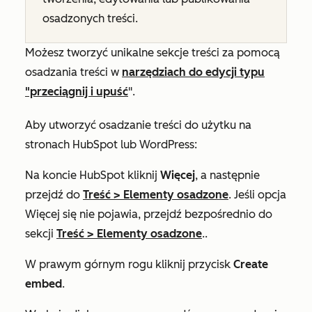
osadzonych treści.
Możesz tworzyć unikalne sekcje treści za pomocą
osadzania treści w
narzędziach do edycji typu
"przeciągnij i upuść
".
Aby utworzyć osadzanie treści do użytku na
stronach HubSpot lub WordPress:
Na koncie HubSpot kliknij
Więcej
, a następnie
przejdź do
Treść
>
Elementy osadzone
. Jeśli opcja
Więcej
się nie pojawia, przejdź bezpośrednio do
sekcji
Treść
>
Elementy osadzone
..
W prawym górnym rogu kliknij przycisk
Create
embed
.