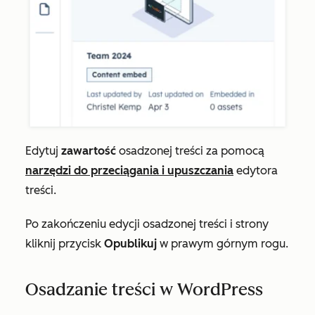
Edytuj
zawartość
osadzonej treści za pomocą
narzędzi do przeciągania i upuszczania
edytora
treści.
Po zakończeniu edycji osadzonej treści i strony
kliknij przycisk
Opublikuj
w prawym górnym rogu.
Osadzanie treści w WordPress