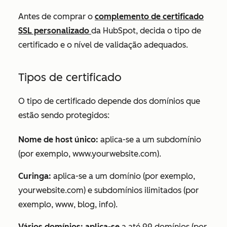
Antes de comprar o
complemento de certificado
SSL personalizado
da HubSpot, decida o tipo de
certificado e o nível de validação adequados.
Tipos de certificado
O tipo de certificado depende dos domínios que
estão sendo protegidos:
Nome de host único:
aplica-se a um subdomínio
(por exemplo,
www.yourwebsite.com
).
Curinga:
aplica-se a um domínio (por exemplo,
yourwebsite.com
) e subdomínios ilimitados (por
exemplo,
www
,
blog
,
info
).
Vários domínios: aplica-se
a até 99 domínios (por