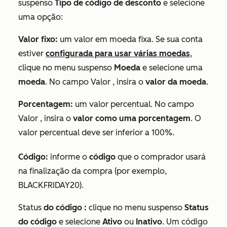
suspenso
Tipo de código de desconto
e selecione
uma opção:
Valor fixo:
um valor em moeda fixa. Se sua conta
estiver
configurada para usar várias moedas
,
clique no menu suspenso
Moeda
e selecione uma
moeda
. No campo
Valor
, insira o
valor da moeda
.
Porcentagem:
um valor percentual. No campo
Valor
, insira o
valor como uma porcentagem
. O
valor percentual deve ser inferior a 100%.
Código
:
informe o
código
que o comprador usará
na finalização da compra (por exemplo,
BLACKFRIDAY20).
Status
do código
:
clique no menu suspenso
Status
do código
e selecione
Ativo
ou
Inativo
. Um código