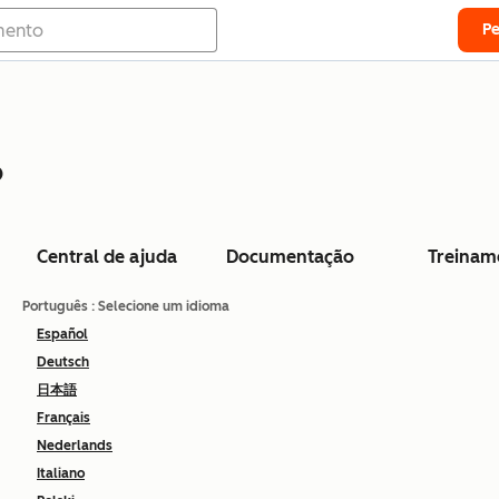
P
o
Central de ajuda
Documentação
Treinam
Português
: Selecione um idioma
Español
Deutsch
日本語
Français
Nederlands
Italiano