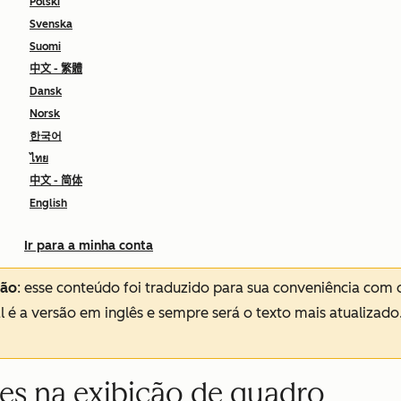
Polski
Svenska
Suomi
中文 - 繁體
Dansk
Norsk
한국어
ไทย
中文 - 简体
English
Ir para a minha conta
ção
: esse conteúdo foi traduzido para sua conveniência com 
al é a versão em inglês e sempre será o texto mais atualizado
es na exibição de quadro