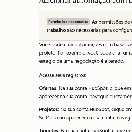
Adicionar automação com ba
As
permissões de
Permissões necessárias
trabalho
são necessárias para configur
Você pode criar automações com base nas 
projeto. Por exemplo, você pode criar uma
estágio de uma negociação é alterado.
Acesse seus registros:
Ofertas:
Na sua conta HubSpot, clique e
aparecer na sua conta, navegue diretame
Projetos
: Na sua conta HubSpot, clique e
Se
Mais
não aparecer na sua conta, naveg
Tíquetes:
Na sua conta HubSpot, clique e