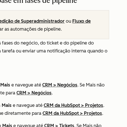
se em fases de pipeline
edição de Superadministrador
ou
Fluxo de
ar as automações de pipeline.
fases do negócio, do ticket e do pipeline do
 tarefa ou enviar uma notificação interna quando o
m
Mais
e navegue até
CRM
>
Negócios
. Se
Mais
não
nte para
CRM
>
Negócios
.
m
Mais
e navegue até
CRM da HubSpot
>
Projetos
.
ue diretamente para
CRM da HubSpot
>
Projetos
.
m
Mais
e navegue até
CRM
>
Tickets
. Se
Mais
não