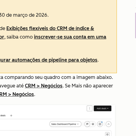
30 de março de 2026.
 de
Exibições flexíveis do CRM de índice &
or
, saiba como
inscrever-se sua conta em uma
gurar automações de pipeline para objetos
.
 conta comparando seu quadro com a imagem abaixo.
avegue até
CRM
>
Negócios
. Se
Mais
não aparecer
RM
>
Negócios
.