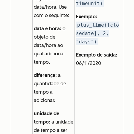
timeunit)
data/hora. Use
com o seguinte:
Exemplo:
plus_time([clo
data e hora:
o
sedate], 2,
objeto de
"days")
data/hora ao
qual adicionar
Exemplo de saída:
tempo.
06/11/2020
diferença:
a
quantidade de
tempo a
adicionar.
unidade de
tempo:
a unidade
de tempo a ser