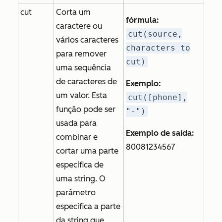
cut
Corta um
fórmula:
caractere ou
cut(source,
vários caracteres
characters to
para remover
cut)
uma sequência
de caracteres de
Exemplo:
um valor. Esta
cut([phone],
função pode ser
"-")
usada para
Exemplo de saída:
combinar e
80081234567
cortar uma parte
específica de
uma string. O
parâmetro
especifica a parte
da string que