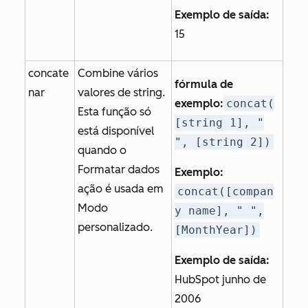
Exemplo de saída:
15
concate
Combine vários
fórmula de
nar
valores de string.
exemplo:
concat(
Esta função só
[string 1], "
está disponível
", [string 2])
quando o
Formatar dados
Exemplo:
ação é usada em
concat([compan
Modo
y name], " ",
personalizado
.
[MonthYear])
Exemplo de saída:
HubSpot junho de
2006