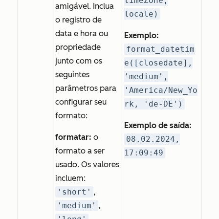
timeZone,
amigável. Inclua
locale)
o registro de
data e hora ou
Exemplo:
propriedade
format_datetim
junto com os
e([closedate],
seguintes
'medium',
parâmetros para
'America/New_Yo
configurar seu
rk, 'de-DE')
formato:
Exemplo de saída:
formatar:
o
08.02.2024,
formato a ser
17:09:49
usado. Os valores
incluem:
'short'
,
'medium'
,