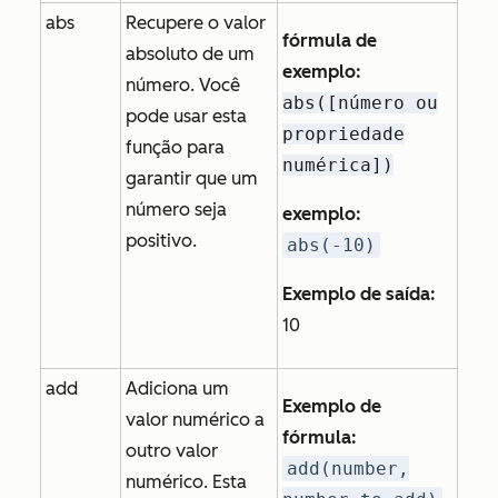
abs
Recupere o valor
fórmula de
absoluto de um
exemplo:
número. Você
abs([número ou
pode usar esta
propriedade
função para
numérica])
garantir que um
número seja
exemplo:
positivo.
abs(-10)
Exemplo de saída:
10
add
Adiciona um
Exemplo de
valor numérico a
fórmula:
outro valor
add(number,
numérico. Esta