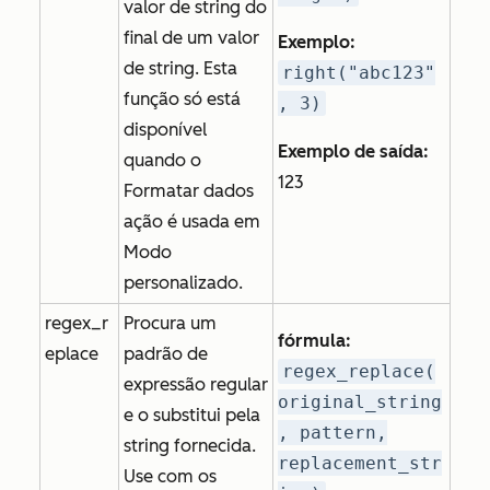
valor de string do
final de um valor
Exemplo:
de string. Esta
right("abc123"
função só está
, 3)
disponível
Exemplo de saída:
quando o
123
Formatar dados
ação é usada em
Modo
personalizado
.
regex_r
Procura um
fórmula:
eplace
padrão de
regex_replace(
expressão regular
original_string
e o substitui pela
, pattern,
string fornecida.
replacement_str
Use com os