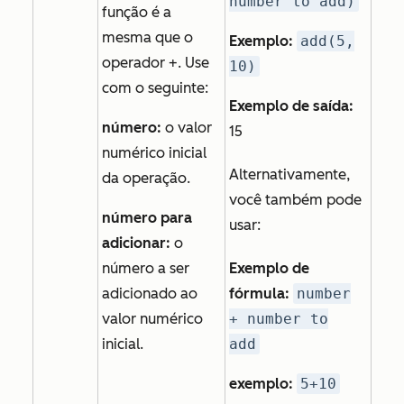
number to add)
função é a
mesma que o
Exemplo:
add(5,
operador +. Use
10)
com o seguinte:
Exemplo de saída:
número:
o valor
15
numérico inicial
Alternativamente,
da operação.
você também pode
número para
usar:
adicionar:
o
número a ser
Exemplo de
adicionado ao
fórmula:
number
valor numérico
+ number to
inicial.
add
exemplo:
5+10