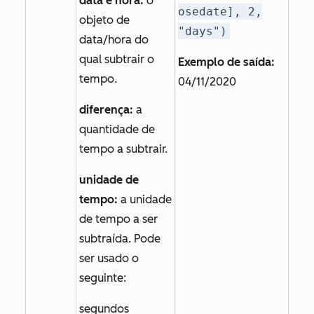
data e hora:
o
osedate], 2,
objeto de
"days")
data/hora do
qual subtrair o
Exemplo de saída:
tempo.
04/11/2020
diferença:
a
quantidade de
tempo a subtrair.
unidade de
tempo:
a unidade
de tempo a ser
subtraída. Pode
ser usado o
seguinte:
segundos