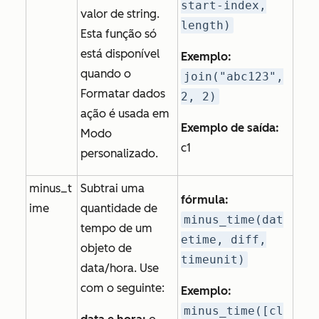
start-index,
valor de string.
length)
Esta função só
está disponível
Exemplo:
quando o
join("abc123",
Formatar dados
2, 2)
ação é usada em
Exemplo de saída:
Modo
c1
personalizado
.
minus_t
Subtrai uma
fórmula:
ime
quantidade de
minus_time(dat
tempo de um
etime, diff,
objeto de
timeunit)
data/hora. Use
com o seguinte:
Exemplo:
minus_time([cl