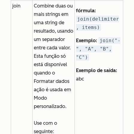
join
Combine duas ou
fórmula:
mais strings em
join(delimiter
uma string de
, items)
resultado, usando
um separador
Exemplo:
join("-
entre cada valor.
", "A", "B",
Esta função só
"C")
está disponível
Exemplo de saída:
quando o
abc
Formatar dados
ação é usada em
Modo
personalizado
.
Use com o
seguinte: