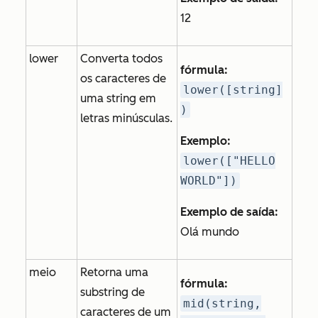
12
lower
Converta todos
fórmula:
os caracteres de
lower([string]
uma string em
)
letras minúsculas.
Exemplo:
lower(["HELLO
WORLD"])
Exemplo de saída:
Olá mundo
meio
Retorna uma
fórmula:
substring de
mid(string,
caracteres de um