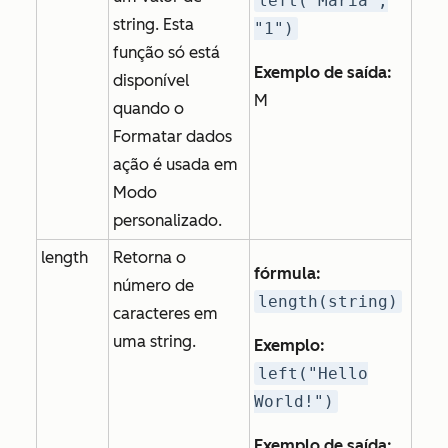
left("Maria",
string. Esta
"1")
função só está
Exemplo de saída:
disponível
M
quando o
Formatar dados
ação é usada em
Modo
personalizado
.
length
Retorna o
fórmula:
número de
length(string)
caracteres em
uma string.
Exemplo:
left("Hello
World!")
Exemplo de saída: