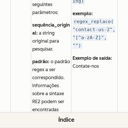
ing)
seguintes
parâmetros:
exemplo:
regex_replace(
sequência_origin
"contact-us-2",
al:
a string
"[^a-zA-Z]",
original para
"")
pesquisar.
Exemplo de saída:
padrão:
o padrão
Contate-nos
regex a ser
correspondido.
Informações
sobre a sintaxe
RE2 podem ser
encontradas
aqui
.
Índice