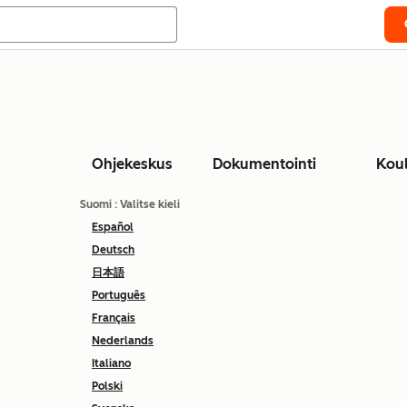
Ohjekeskus
Dokumentointi
Kou
Suomi
: Valitse kieli
Español
Deutsch
日本語
Português
Français
Nederlands
Italiano
Polski