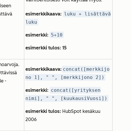
iseen
ättävä
esimerkkikaava:
luku + lisättävä
luku
esimerkki:
5+10
esimerkki tulos: 15
noarvoja.
esimerkkikaava:
concat([merkkijo
ttävissä
no 1], " ", [merkkijono 2])
le
-
esimerkki:
concat([yrityksen
nimi], " ", [kuukausiVuosi])
esimerkki tulos:
HubSpot kesäkuu
2006