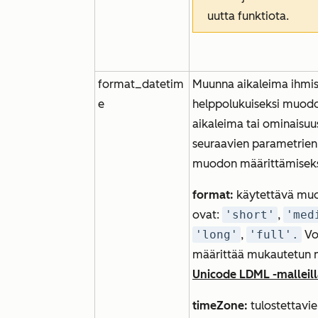
uutta funktiota.
format_datetim
Muunna aikaleima ihmis
e
helppolukuiseksi muodok
aikaleima tai ominaisuu
seuraavien parametrien
muodon määrittämiseks
format:
käytettävä muo
ovat:
'short'
,
'med
'long'
,
'full'.
Vo
määrittää mukautetun
Unicode LDML -malleill
timeZone:
tulostettavie