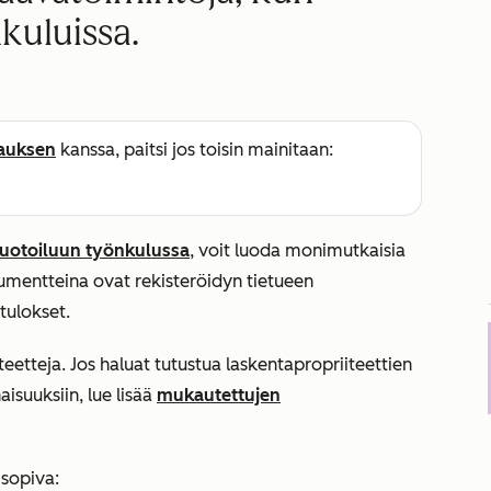
kuluissa.
lauksen
kanssa, paitsi jos toisin mainitaan:
muotoiluun työnkulussa
, voit luoda monimutkaisia
gumentteina ovat rekisteröidyn tietueen
 tulokset.
eetteja. Jos haluat tutustua laskentapropriiteettien
isuuksiin, lue lisää
mukautettujen
.
e sopiva: