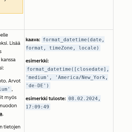
elle
kaava:
format_datetime(date,
si. Lisää
format, timeZone, locale)
s
 kanssa
esimerkki:
i:
format_datetime([closedate],
'medium', 'America/New_York,
to. Arvot
'de-DE')
ium'
,
it myös
esimerkki tuloste:
08.02.2024,
 muodon
17:09:49
a
.
n tietojen