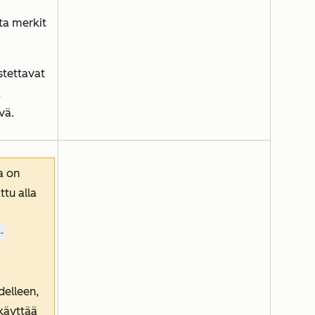
ta merkit
stettavat
a
evä.
a on
tu alla
-
delleen,
 käyttää