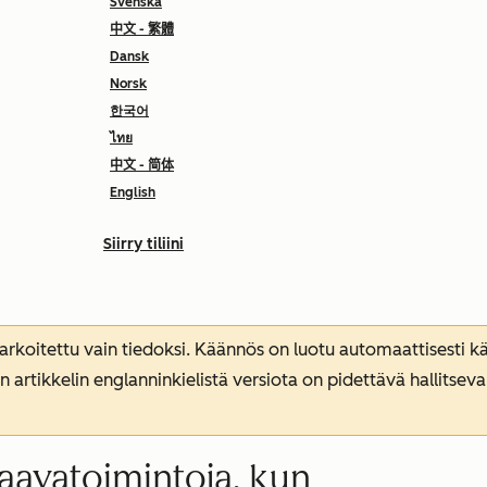
Svenska
中文 - 繁體
Dansk
Norsk
한국어
ไทย
中文 - 简体
English
Siirry tiliini
koitettu vain tiedoksi. Käännös on luotu automaattisesti kää
n artikkelin englanninkielistä versiota on pidettävä hallitsev
aavatoimintoja, kun