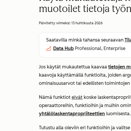
muotoilet tietoja työn
Päivitetty viimeksi:
13 huhtikuuta 2026
Saatavilla minkä tahansa seuraavan
Ti
Data Hub
Professional, Enterprise
Jos käytät mukautettua kaavaa
tietojen 
kaavoja käyttämällä funktioita, joiden ar
ominaisuusarvot tai edellisten toimintojen
Nämä funktiot
eivät
koske laskentapropriit
operaattoreihin, funktioihin ja muihin omina
yhtälölaskentapropriiteettien
luomisesta
Tutustu alla oleviin eri funktioihin ja valits