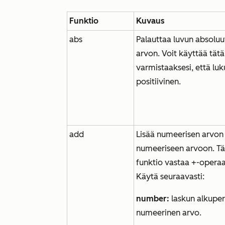
Funktio
Kuvaus
abs
Palauttaa luvun absoluu
arvon. Voit käyttää tät
varmistaaksesi, että luk
positiivinen.
add
Lisää numeerisen arvon
numeeriseen arvoon. T
funktio vastaa +-operaa
Käytä seuraavasti:
number:
laskun alkupe
numeerinen arvo.