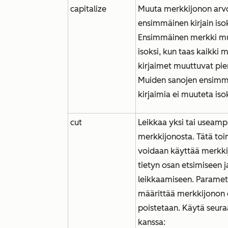
capitalize
Muuta merkkijonon arv
ensimmäinen kirjain isok
Ensimmäinen merkki m
isoksi, kun taas kaikki 
kirjaimet muuttuvat pien
Muiden sanojen ensimm
kirjaimia ei muuteta iso
cut
Leikkaa yksi tai useamp
merkkijonosta. Tätä to
voidaan käyttää merkk
tietyn osan etsimiseen j
leikkaamiseen. Paramet
määrittää merkkijonon 
poistetaan. Käytä seura
kanssa: