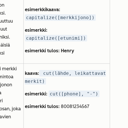
on
esimerkkikaava:
si.
capitalize([merkkijono])
uuttuu
muut
esimerkki:
iksi.
capitalize([etunimi])
äisiä
esimerkki tulos: Henry
ksi
i merkki
kaava:
cut(lähde, leikattavat
imintoa
merkit)
ijonon
a
esimerkki:
cut([phone], "-")
ri
esimerkki tulos:
80081234567
osan, joka
avien