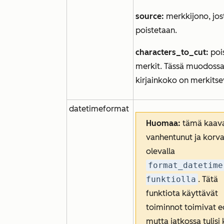
source:
merkkijono, jos
poistetaan.
characters_to_cut:
poi
merkit. Tässä muodoss
kirjainkoko on merkits
datetimeformat
Huomaa:
tämä kaav
vanhentunut ja korvat
olevalla
format_datetime
funktiolla
. Tätä
funktiota käyttävät
toiminnot toimivat e
mutta jatkossa tulisi