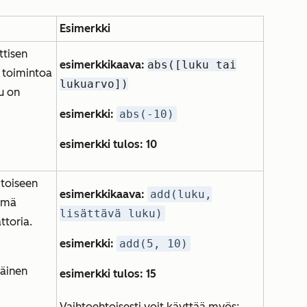
Esimerkki
ttisen
esimerkkikaava:
abs([luku tai
ä toimintoa
lukuarvo])
u on
esimerkki:
abs(-10)
esimerkki tulos: 10
 toiseen
esimerkkikaava:
add(luku,
ämä
lisättävä luku)
ttoria.
esimerkki:
add(5, 10)
räinen
esimerkki tulos: 15
Vaihtoehtoisesti voit käyttää myös: