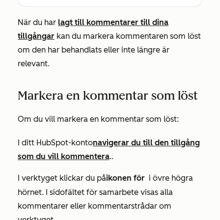
När du har
lagt till kommentarer till dina
tillgångar
kan du markera kommentaren som löst
om den har behandlats eller inte längre är
relevant.
Markera en kommentar som löst
Om du vill markera en kommentar som löst:
I ditt HubSpot-konto
navigerar du till den tillgång
som du vill kommentera
.
.
I verktyget klickar du på
ikonen för
i
övre högra
kommentarer
hörnet.
I sidofältet för samarbete visas alla
kommentarer eller kommentarstrådar om
verktyget.