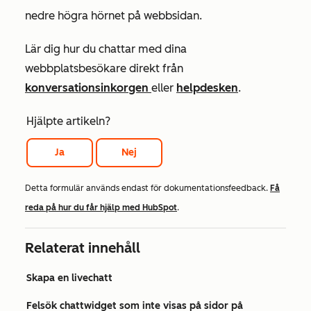
nedre högra hörnet på webbsidan.
Lär dig hur du chattar med dina
webbplatsbesökare direkt från
konversationsinkorgen
eller
helpdesken
.
Hjälpte artikeln?
Ja
Nej
Detta formulär används endast för dokumentationsfeedback.
Få
reda på hur du får hjälp med HubSpot
.
Relaterat innehåll
Skapa en livechatt
Felsök chattwidget som inte visas på sidor på