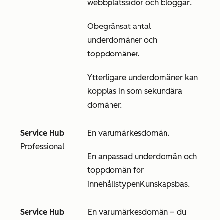
webbplatssidor
och
bloggar
.
Obegränsat antal
underdomäner och
toppdomäner.
Ytterligare underdomäner kan
kopplas in som sekundära
domäner.
Service Hub
En varumärkesdomän.
Professional
En anpassad underdomän och
toppdomän för
innehållstypen
Kunskapsbas
.
Service Hub
En varumärkesdomän – du