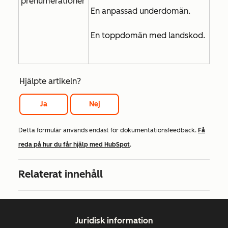
prenumerationer
En anpassad underdomän.
En toppdomän med landskod.
Hjälpte artikeln?
Ja
Nej
Detta formulär används endast för dokumentationsfeedback.
Få
reda på hur du får hjälp med HubSpot
.
Relaterat innehåll
Juridisk information