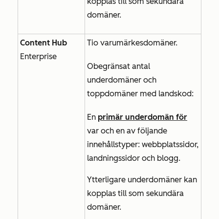
kopplas till som sekundära
domäner.
Content Hub
Tio
varumärkesdomäner.
Enterprise
Obegränsat antal
underdomäner och
toppdomäner med landskod:
En
primär underdomän för
var och en av följande
innehållstyper:
webbplatssidor,
landningssidor
och
blogg
.
Ytterligare underdomäner kan
kopplas till som sekundära
domäner.