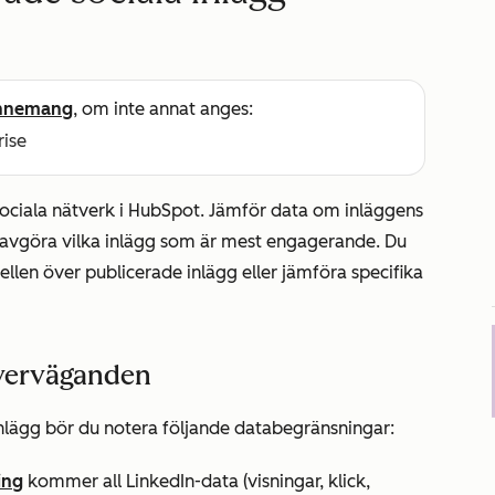
nnemang
, om inte annat anges:
rise
 sociala nätverk i HubSpot. Jämför data om inläggens
att avgöra vilka inlägg som är mest engagerande. Du
llen över publicerade inlägg eller jämföra specifika
överväganden
inlägg bör du notera följande databegränsningar:
ing
kommer all LinkedIn-data (visningar, klick,