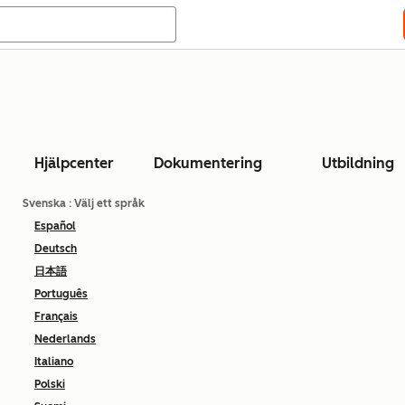
Hjälpcenter
Dokumentering
Utbildning
Svenska
: Välj ett språk
Español
Deutsch
日本語
Português
Français
Nederlands
Italiano
Polski