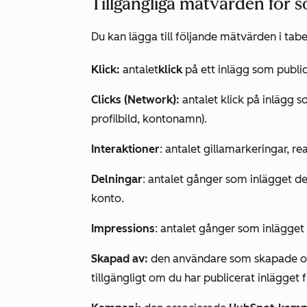
Tillgängliga mätvärden för s
Du kan lägga till följande mätvärden i tabe
Klick:
antalet
klick
på ett inlägg som publi
Clicks (Network):
antalet klick på inlägg s
profilbild, kontonamn).
Interaktioner
: antalet gillamarkeringar, r
Delningar
: antalet gånger som inlägget del
konto.
Impressions
: antalet gånger som inlägget 
Skapad av:
den användare som skapade och
tillgängligt om du har publicerat inlägget