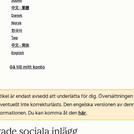
Suomi
中文 - 繁體
Dansk
Norsk
한국어
ไทย
中文 - 简体
English
Gå till mitt konto
ikel är endast avsedd att underlätta för dig. Översättningen
entuellt inte korrekturlästs. Den engelska versionen av denn
nformationen. Du kan komma åt den
här
.
ade sociala inlägg