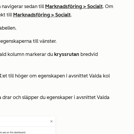
 navigerar sedan till
Marknadsföring
>
Socialt
. Om
kt till
Marknadsföring
>
Socialt
.
abellen.
 egenskaperna till vänster.
 vald kolumn markerar du
kryssrutan
bredvid
X
:et till höger om egenskapen i avsnittet
Valda kol
drar och släpper du egenskaper i avsnittet Valda