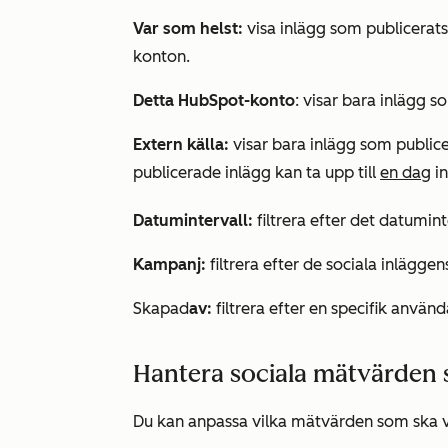
Var som helst:
visa inlägg som publicerats
konton.
Detta HubSpot-konto
: visar bara inlägg 
Extern källa:
visar bara inlägg som publicer
publicerade inlägg kan ta upp till
en dag
in
Datumintervall:
filtrera efter det datumin
Kampanj:
filtrera efter de sociala inlägg
Skapad
av:
filtrera efter en specifik använ
Hantera sociala mätvärden s
Du kan anpassa vilka mätvärden som ska vi