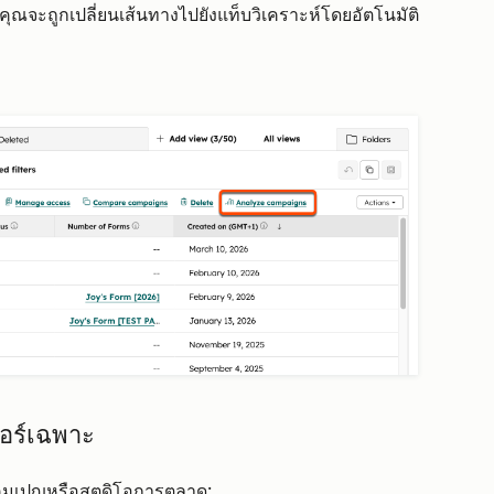
ุณจะถูกเปลี่ยนเส้นทางไปยังแท็บวิเคราะห์โดยอัตโนมัติ
อร์เฉพาะ
คมเปญหรือสตูดิโอการตลาด: