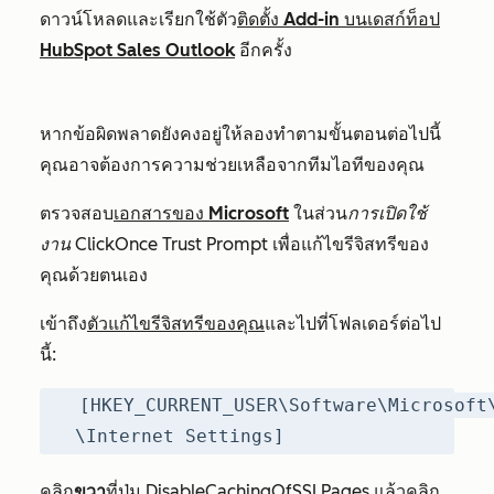
ดาวน์โหลดและเรียกใช้ตัว
ติดตั้ง Add-in บนเดสก์ท็อป
HubSpot Sales Outlook
อีกครั้ง
หากข้อผิดพลาดยังคงอยู่ให้ลองทำตามขั้นตอนต่อไปนี้
คุณอาจต้องการความช่วยเหลือจากทีมไอทีของคุณ
ตรวจสอบ
เอกสารของ Microsoft
ในส่วน
การเปิดใช้
งาน ClickOnce Trust Prompt
เพื่อแก้ไขรีจิสทรีของ
คุณด้วยตนเอง
เข้าถึง
ตัวแก้ไขรีจิสทรีของคุณ
และไปที่โฟลเดอร์ต่อไป
นี้:
[HKEY_CURRENT_USER\Software\Microsoft
\Internet Settings]
คลิก
ขวา
ที่ปุ่ม DisableCachingOfSSLPages แล้วคลิก