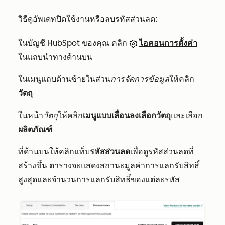
วิธีดูอัพเดทปิดใช้งานหรือลบรหัสส่วนลด:
ในบัญชี HubSpot ของคุณ คลิก
ไอคอนการตั้งค่า
ในแถบนำทางด้านบน
ในเมนูแถบด้านซ้ายในส่วน
การจัดการข้อมูล
ให้คลิก
วัตถุ
ในหน้า
วัตถุ
ให้คลิก
เมนูแบบเลื่อนลงเลือกวัตถุ
และเลือก
ผลิตภัณฑ์
ที่ด้านบนให้คลิกแท็บ
รหัสส่วนลด
เพื่อดูรหัสส่วนลดที่
สร้างขึ้น ตารางจะแสดงสถานะมูลค่าการแลกรับสิทธิ์
สูงสุดและจำนวนการแลกรับสิทธิ์ของแต่ละรหัส