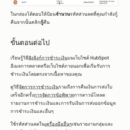
ในกล่องโต้ตอบให้ป้อน
จำนวน
รหัสส่วนลดที่คุณกำลังกู้
คืนจากนั้นคลิก
กู้
คืน
ขั้นตอนต่อไป
เรียนรู้วิธี
ฝังลิงก์การชำระเงิน
บนเว็บไซต์ HubSpot
อีเมลการตลาดหรือเว็บไซต์ภายนอกเพื่อเริ่มรับการ
ชำระเงินโดยตรงจากเนื้อหาของคุณ
ดูวิธี
จัดการการชำระเงิน
รวมถึงการคืนเงินการส่งใบ
เสร็จอีกครั้ง
การจัดการข้อพิพาท
การดาวน์โหลด
รายงานการชำระเงินและการรับเงินการส่งออกข้อมูล
การชำระเงินและอื่นๆ
ใช้รหัสส่วนลดใน
เครื่องมืออื่นๆ
เช่นรายงานกลุ่มและ