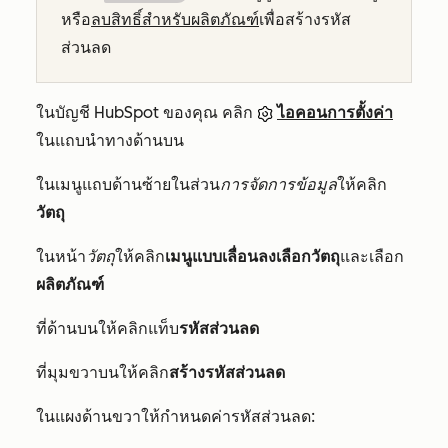
หรือ
ลบสิทธิ์สำหรับผลิตภัณฑ์
เพื่อสร้างรหัส
ส่วนลด
ในบัญชี HubSpot ของคุณ คลิก
ไอคอนการตั้งค่า
ในแถบนำทางด้านบน
ในเมนูแถบด้านซ้ายในส่วน
การจัดการข้อมูล
ให้คลิก
วัตถุ
ในหน้า
วัตถุ
ให้คลิก
เมนูแบบเลื่อนลงเลือกวัตถุ
และเลือก
ผลิตภัณฑ์
ที่ด้านบนให้คลิกแท็บ
รหัสส่วนลด
ที่มุมขวาบนให้คลิก
สร้างรหัสส่วนลด
ในแผงด้านขวาให้กำหนดค่ารหัสส่วนลด: