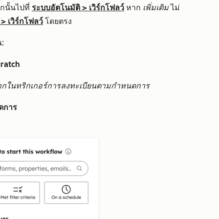
นั้นไปที่
ระบบอัตโนมัติ
>
เวิร์กโฟลว์
หาก
เพิ่มเติม
ไม่
>
เวิร์กโฟลว์
โดยตรง
้น:
cratch
จากในทริกเกอร์การลงทะเบียนตามกำหนดการ
นดการ