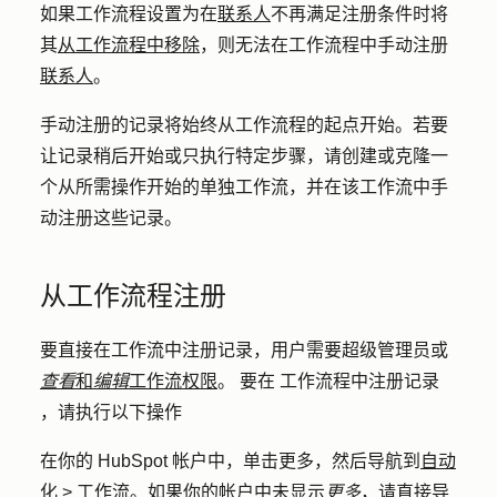
如果工作流程设置为在
联系人
不再满足注册条件时将
其
从工作流程中移除
，则无法在工作流程中手动注册
联系人
。
手动注册的记录将始终从工作流程的起点开始。若要
让记录稍后开始或只执行特定步骤，请创建或克隆一
个从所需操作开始的单独工作流，并在该工作流中手
动注册这些记录。
从工作流程注册
要直接在工作流中注册记录，用户需要超级管理员或
查看
和
编辑
工作流权限
。
要在
工作流程
中注册记录
，请执行以下操作
在你的 HubSpot 帐户中，单击
更多
，然后导航到
自动
化
>
工作流
。如果你的帐户中未显示
更多
，请直接导