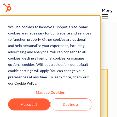
Meny
Kunskapsbas
We use cookies to improve HubSpot’s site. Some
cookies are necessary for our website and services
to function properly. Other cookies are optional
and help personalize your experience, including
advertising and analytics. You can consent to all
Arbetsflöden
cookies, decline all optional cookies, or manage
optional cookies. Without a selection, our default
cookie settings will apply. You can change your
Observera: Översättningen av denna artikel
preferences at any time. To learn more, check out
är endast avsedd att underlätta för dig.
our
Cookie Policy
.
Översättningen har skapats automatiskt
Manage Cookies
med hjälp av en översättningsprogramvara
och har eventuellt inte korrekturlästs. Den
Accept all
Decline all
engelska versionen av denna artikel bör