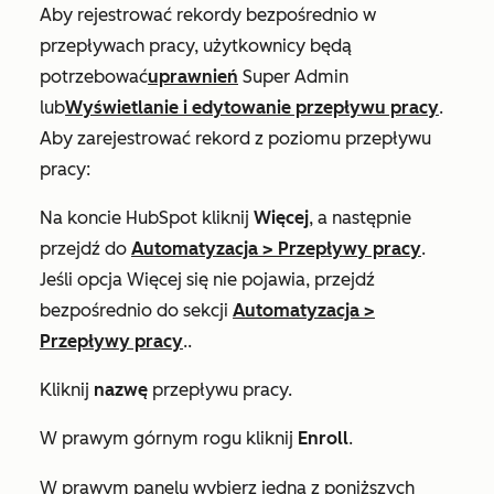
Aby rejestrować rekordy bezpośrednio w
przepływach pracy, użytkownicy będą
potrzebować
uprawnień
Super Admin
lub
Wyświetlanie
i
edytowanie
przepływu pracy
.
Aby zarejestrować rekord z poziomu
przepływu
pracy:
Na koncie HubSpot kliknij
Więcej
, a następnie
przejdź do
Automatyzacja
>
Przepływy pracy
.
Jeśli opcja
Więcej
się nie pojawia, przejdź
bezpośrednio do sekcji
Automatyzacja
>
Przepływy pracy
..
Kliknij
nazwę
przepływu pracy.
W prawym górnym rogu kliknij
Enroll
.
W prawym panelu wybierz jedną z poniższych