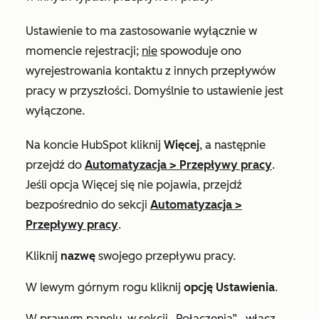
Ustawienie to ma zastosowanie wyłącznie w
momencie rejestracji;
nie
spowoduje ono
wyrejestrowania kontaktu z innych przepływów
pracy w przyszłości. Domyślnie to ustawienie jest
wyłączone.
Na koncie HubSpot kliknij
Więcej
, a następnie
przejdź do
Automatyzacja
>
Przepływy pracy
.
Jeśli opcja
Więcej
się nie pojawia, przejdź
bezpośrednio do sekcji
Automatyzacja
>
Przepływy pracy
.
Kliknij
nazwę
swojego przepływu pracy.
W lewym górnym rogu kliknij
opcję Ustawienia
.
W prawym panelu, w
sekcji „Połączenia”
, włącz