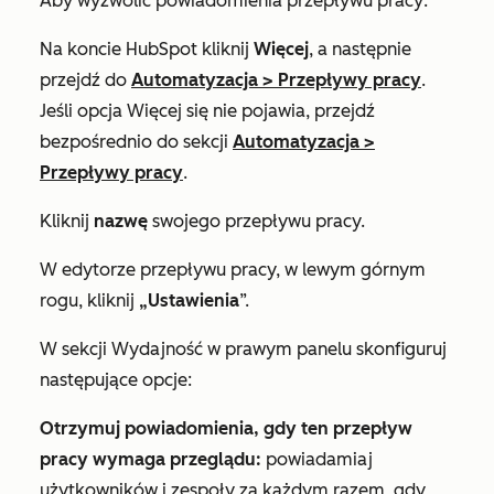
Aby wyzwolić powiadomienia przepływu pracy:
Na koncie HubSpot kliknij
Więcej
, a następnie
przejdź do
Automatyzacja
>
Przepływy pracy
.
Jeśli opcja
Więcej
się nie pojawia, przejdź
bezpośrednio do sekcji
Automatyzacja
>
Przepływy pracy
.
Kliknij
nazwę
swojego przepływu pracy.
W edytorze przepływu pracy, w lewym górnym
rogu, kliknij
„Ustawienia
”.
W
sekcji Wydajność
w prawym panelu skonfiguruj
następujące opcje:
Otrzymuj powiadomienia, gdy ten przepływ
pracy wymaga przeglądu:
powiadamiaj
użytkowników i zespoły za każdym razem, gdy