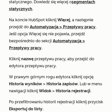
statycznego. Dowiedz się więcej o
segmentach
statycznych
.
Na koncie HubSpot kliknij
Więcej
, a następnie
przejdź do
Automatyzacja
>
Przepływy pracy
.
Jeśli opcja
Więcej
się nie pojawia, przejdź
bezpośrednio do sekcji
Automatyzacja
>
Przepływy pracy
.
Kliknij
nazwę
przepływu pracy, aby przejść do
edytora przepływu pracy.
W prawym górnym rogu edytora kliknij opcję
Historia wyników
>
Historia zapisów
. Lub w menu
nawigacji kliknij
Widok
>
Historia rejestracji
.
Po przefiltrowaniu historii rejestracji kliknij przycisk
Eksportuj do listy
.