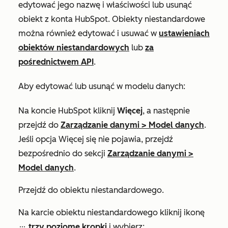
edytować jego nazwę i właściwości lub usunąć
obiekt z konta HubSpot. Obiekty niestandardowe
można również edytować i usuwać w
ustawieniach
obiektów niestandardowych
lub
za
pośrednictwem API
.
Aby edytować lub usunąć w modelu danych:
Na koncie HubSpot kliknij
Więcej
, a następnie
przejdź do
Zarządzanie danymi
>
Model danych
.
Jeśli opcja
Więcej
się nie pojawia, przejdź
bezpośrednio do sekcji
Zarządzanie danymi
>
Model danych
.
Przejdź do obiektu niestandardowego.
Na karcie obiektu niestandardowego kliknij ikonę
trzy poziome kropki
i wybierz:
ellipses