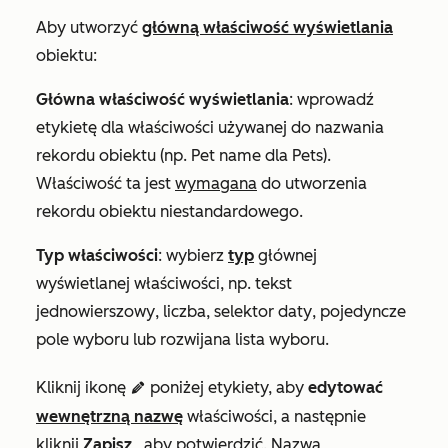
Aby utworzyć
główną właściwość wyświetlania
obiektu:
Główna właściwość wyświetlania
: wprowadź
etykietę dla właściwości używanej do nazwania
rekordu obiektu (np.
Pet name
dla Pets).
Właściwość ta jest
wymagana
do utworzenia
rekordu obiektu niestandardowego.
Typ właściwości
: wybierz
typ
głównej
wyświetlanej właściwości, np.
tekst
jednowierszowy
,
liczba
,
selektor daty
,
pojedyncze
pole wyboru
lub
rozwijana lista wyboru
.
Kliknij ikonę
poniżej etykiety, aby
edytować
edit
wewnętrzną nazwę
właściwości, a następnie
kliknij
Zapisz
, aby potwierdzić. Nazwa