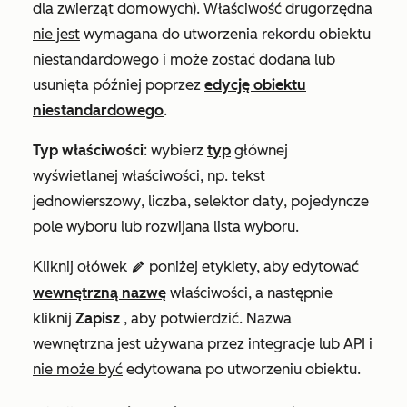
dla zwierząt domowych). Właściwość drugorzędna
nie jest
wymagana do utworzenia rekordu obiektu
niestandardowego i może zostać dodana lub
usunięta później poprzez
edycję obiektu
niestandardowego
.
Typ właściwości
: wybierz
typ
głównej
wyświetlanej właściwości, np.
tekst
jednowierszowy
,
liczba
,
selektor daty
,
pojedyncze
pole wyboru
lub
rozwijana lista wyboru
.
Kliknij ołówek
poniżej etykiety, aby edytować
edit
wewnętrzną nazwę
właściwości, a następnie
kliknij
Zapisz
, aby potwierdzić. Nazwa
wewnętrzna jest używana przez integracje lub API i
nie może być
edytowana po utworzeniu obiektu.