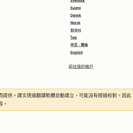
Svenska
Suomi
Dansk
Norsk
한국어
ไทย
中文 - 简体
English
前往我的帳戶
而提供。譯文透過翻譯軟體自動建立，可能沒有經過校對。因此
容。