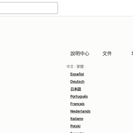
說明中心
文件
中文 - 繁體
:
Español
Deutsch
日本語
Português
Français
Nederlands
Italiano
Polski