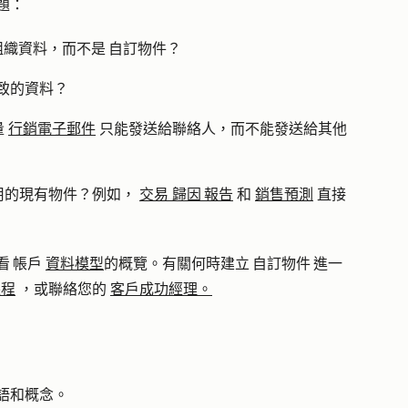
題：
組織資料，而不是 自訂物件？
致的資料？
量
行銷電子郵件
只能發送給聯絡人，而不能發送給其他
用的現有物件？例如，
交易 歸因 報告
和
銷售預測
直接
看 帳戶
資料模型
的概覽。有關何時建立 自訂物件 進一
課程
，或聯絡您的
客戶成功經理。
語和概念。