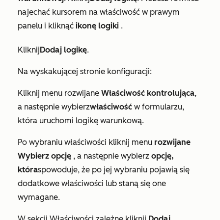
najechać kursorem na właściwość w prawym
panelu i kliknąć
ikonę logiki
.
Kliknij
Dodaj logikę
.
Na wyskakującej stronie konfiguracji:
Kliknij menu rozwijane
Właściwość kontrolująca
,
a następnie wybierz
właściwość
w formularzu,
która uruchomi logikę warunkową.
Po wybraniu właściwości kliknij menu
rozwijane
Wybierz opcję
, a następnie wybierz
opcję,
która
spowoduje, że po jej wybraniu pojawią się
dodatkowe właściwości lub staną się one
wymagane.
W sekcji
Właściwości zależne
kliknij
Dodaj