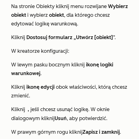
Na stronie
Obiekty
kliknij menu rozwijane
Wybierz
obiekt
i wybierz
obiekt
, dla którego chcesz
edytować logikę warunkową.
Kliknij
Dostosuj formularz „Utwórz [obiekt]
”.
W kreatorze konfiguracji:
W lewym pasku bocznym kliknij
ikonę logiki
warunkowej
.
Kliknij
ikonę edycji
obok właściwości, którą chcesz
zmienić.
Kliknij
,
jeśli chcesz usunąć logikę. W oknie
dialogowym kliknij
Usuń
, aby potwierdzić.
W prawym górnym rogu kliknij
Zapisz i zamknij
.