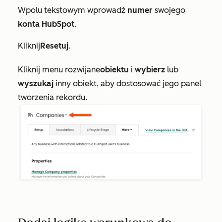
W
polu tekstowym
wprowadź
numer
swojego
konta HubSpot
.
Kliknij
Resetuj
.
Kliknij menu rozwijane
obiektu
i
wybierz
lub
wyszukaj
inny obiekt, aby dostosować jego panel
tworzenia rekordu.