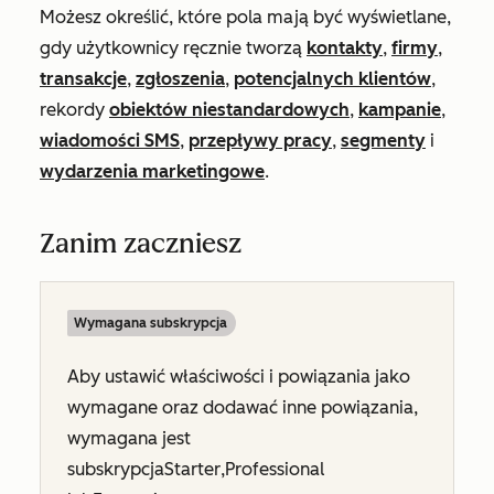
Możesz określić, które pola mają być wyświetlane,
gdy użytkownicy ręcznie tworzą
kontakty
,
firmy
,
transakcje
,
zgłoszenia
,
potencjalnych klientów
,
rekordy
obiektów niestandardowych
,
kampanie
,
wiadomości SMS
,
przepływy pracy
,
segmenty
i
wydarzenia marketingowe
.
Zanim zaczniesz
Wymagana subskrypcja
Aby ustawić właściwości i powiązania jako
wymagane oraz dodawać inne powiązania,
wymagana jest
subskrypcja
Starter
,
Professional