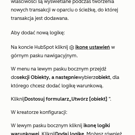
właściwości są wyświetlane podczas tworzenia
nowych transakcji w oparciu o ścieżkę, do której
transakcja jest dodawana.
Aby dodać nową logikę:
Na koncie HubSpot kliknij
ikonę ustawień
w
górnym pasku nawigacyjnym.
W menu na lewym pasku bocznym przejdź
do
sekcji Obiekty, a następnie
wybierz
obiekt
, dla
którego chcesz dodać logikę warunkową.
Kliknij
Dostosuj
formularz
„Utwórz [obiekt]
”.
W kreatorze konfiguracji:
W lewym pasku bocznym kliknij
ikonę logiki
warunkowej
. Kliknij
Dodaj logikę
. Możesz również